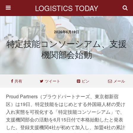
LOGISTICS TODAY
2026年6月19日
特定技能コンソーシアム、支援
機関部会始動
共有
ツイート
ピン
メール
Proud Partners（プラウドパートナーズ、東京都新宿
区）は19日、特定技能をはじめとする外国籍人材の受け
入れ実態を可視化する「特定技能コンソーシアム」で、
支援機関部会の活動を6月15日付で本格始動したと発表
した。登録支援機関4社が初めて加入し、加盟4社の累計