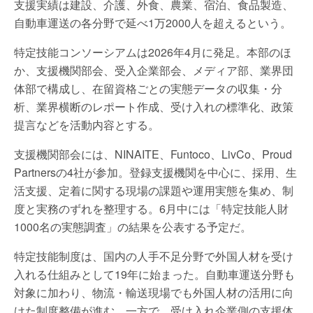
支援実績は建設、介護、外食、農業、宿泊、食品製造、
自動車運送の各分野で延べ1万2000人を超えるという。
特定技能コンソーシアムは2026年4月に発足。本部のほ
か、支援機関部会、受入企業部会、メディア部、業界団
体部で構成し、在留資格ごとの実態データの収集・分
析、業界横断のレポート作成、受け入れの標準化、政策
提言などを活動内容とする。
支援機関部会には、NINAITE、Funtoco、LivCo、Proud
Partnersの4社が参加。登録支援機関を中心に、採用、生
活支援、定着に関する現場の課題や運用実態を集め、制
度と実務のずれを整理する。6月中には「特定技能人財
1000名の実態調査」の結果を公表する予定だ。
特定技能制度は、国内の人手不足分野で外国人材を受け
入れる仕組みとして19年に始まった。自動車運送分野も
対象に加わり、物流・輸送現場でも外国人材の活用に向
けた制度整備が進む。一方で、受け入れ企業側の支援体