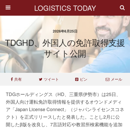
LOGISTICS TODAY
2026年6月25日
TDGHD、外国人の免許取得支援
サイト公開
共有
ツイート
ピン
メール
TDGホールディングス（HD、三重県伊勢市）は25日、
外国人向け運転免許取得情報を提供するオウンドメディ
ア「Japan License Connect」（ジャパンライセンスコネ
クト）を正式リリースしたと発表した。ことし2月に公
開したβ版を改良し、7言語対応や教習所検索機能を追加