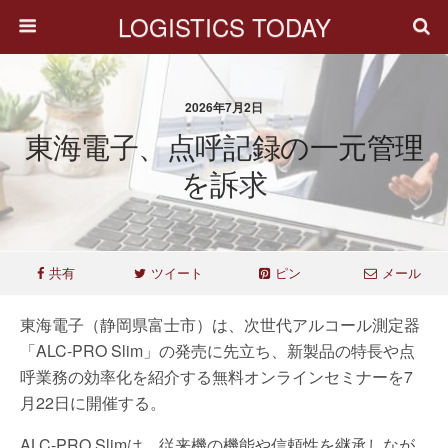
LOGISTICS TODAY
2026年7月2日
東海電子、点呼記録の一元管理
を訴求
共有
ツイート
ピン
メール
東海電子（静岡県富士市）は、次世代アルコール測定器
「ALC-PRO Slim」の発売に先立ち、新製品の特長や点
呼業務の効率化を紹介する無料オンラインセミナーを7
月22日に開催する。
ALC-PRO Slimは、従来機の機能や信頼性を継承しなが