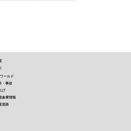
題
報
Pワールド
件・事故
上げ
着倉庫情報
速道路