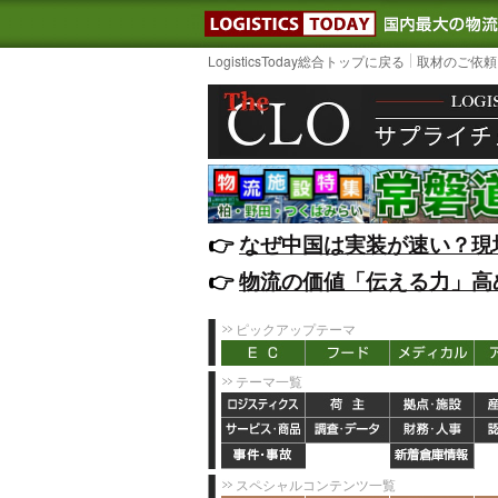
LOGISTIC
LogisticsToday総合トップに戻る
取材のご依頼
👉️
なぜ中国は実装が速い？現
👉️
物流の価値「伝える力」高
ピックアップテーマ
テーマ一覧
スペシャルコンテンツ一覧