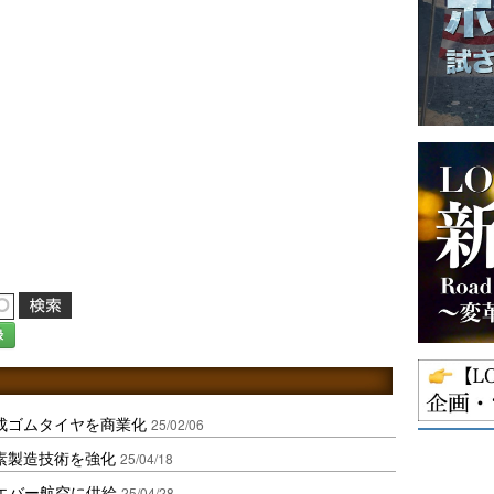
録
成ゴムタイヤを商業化
25/02/06
素製造技術を強化
25/04/18
・エバー航空に供給
25/04/28