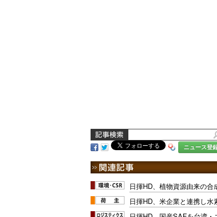
ニュース登
日揮HD、植物資源由来の合
日揮HD、米企業と連携し水
日揮HD、国産SAFを台湾