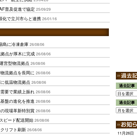
AF普及促進で協定
25/09/29
資源化で立川市らと連携
26/01/16
扇島に冷凍倉庫
26/08/06
域拠点が厚木に完成
26/08/06
運営型物流拠点
26/08/06
温物流拠点を長岡に
26/08/06
ダに低温物流拠点
26/08/06
過去記事
送需要で業績上振れ
26/08/06
流基盤の進化を推進
26/08/06
過去記事
賞の現場革新特別賞
26/08/06
しスピード配送開始
26/08/06
ークリフト刷新
26/08/06
11月26日