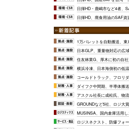
日揮HD・鹿嶋市など4者、S
日揮HD、廃食用油のSAF
1万パレットを自動搬送、東
日本GLP、重量物対応の広
住友林業G、厚木に初の自社
横浜冷凍、日本海側初の低
コールドトラック、フロリ
ダイフク中間期、半導体搬
アスクル社長に成松氏、物
GROUNDなど5社、ロジ大
MUSINSA、国内倉庫活用
ロジスネクスト、防爆フォ