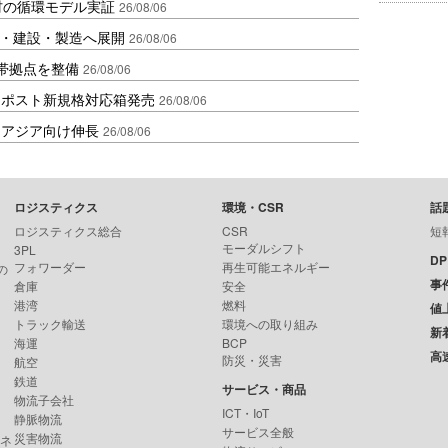
材の循環モデル実証
26/08/06
物流・建設・製造へ展開
26/08/06
帯拠点を整備
26/08/06
クポスト新規格対応箱発売
26/08/06
・アジア向け伸長
26/08/06
ロジスティクス
環境・CSR
話
ロジスティクス総合
CSR
短
モーダルシフト
3PL
D
フォワーダー
再生可能エネルギー
の
事
倉庫
安全
港湾
燃料
値
トラック輸送
環境への取り組み
新
海運
BCP
高
防災・災害
航空
鉄道
サービス・商品
物流子会社
ICT・IoT
静脈物流
サービス全般
災害物流
ンネ