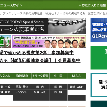
S TODAY｜国内最大の物流ニュースサイト
3PL, SCMなど国内外の最新の物流
、プレスリリース掲載のお申込み
物流セミナー情報の掲載申込み
広告に関する
場で確かめる視察第2弾｜参加募集中
める【物流広報連絡会議】｜会員募集中