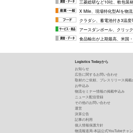
三菱総研など10社、軟包装
X Mile、現場特化型AIを
クラダシ、蓄電池付き3温度
アースダンボール、クリッ
食品輸出が上期最高、米国
Logistics Todayから
お知らせ
広告に関するお問い合わせ
取材のご依頼、プレスリリース掲載
お申込み
物流セミナー情報の掲載申込み
ニュース配信登録
その他のお問い合わせ
運営
決算公告
記事の利用
個人情報保護方針
物流報道局-本誌公式YouTubeチャ