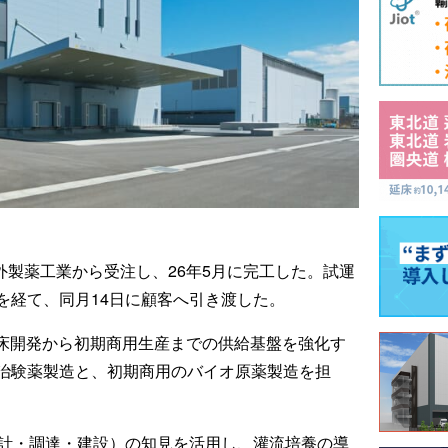
中外製薬工業から受注し、26年5月に完工した。試運
を経て、同月14日に顧客へ引き渡した。
臨床開発から初期商用生産までの供給基盤を強化す
治験薬製造と、初期商用のバイオ原薬製造を担
設計・調達・建設）の知見を活用し、灌流培養の導