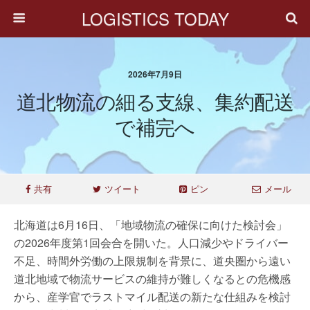
LOGISTICS TODAY
2026年7月9日
道北物流の細る支線、集約配送
で補完へ
共有
ツイート
ピン
メール
北海道は6月16日、「地域物流の確保に向けた検討会」
の2026年度第1回会合を開いた。人口減少やドライバー
不足、時間外労働の上限規制を背景に、道央圏から遠い
道北地域で物流サービスの維持が難しくなるとの危機感
から、産学官でラストマイル配送の新たな仕組みを検討