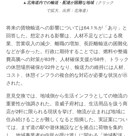
▲北海道内での輸送・配達が困難な地域
（クリック
で拡大、出所：北海道）
将来の貨物輸送への影響については64.1％が「あり」と
回答した。想定される影響は、人材不足などによる廃
業、営業収入の減少、離職の増加、長距離輸送の困難化
などが多かった。行政に期待することでは、燃料や整備
費高騰への対策が83件、人材確保支援が58件、トラック
の休憩場所確保が22件となり、輸送力の維持には人材、
コスト、休憩インフラの複合的な対応が必要な状況が示
された。
意見交換では、地域側から生活インフラとしての物流の
重要性が強調された。音威子府村は、生活用品を扱う商
店が2軒に限られる現状を挙げ、物流が止まれば地域に
住み続けることが難しくなると指摘した。実証案につい
ては、まず道の駅や遊休施設などを拠点に荷物を集約
し、地域事業者や住民が受け渡しに関わる「地域配送」