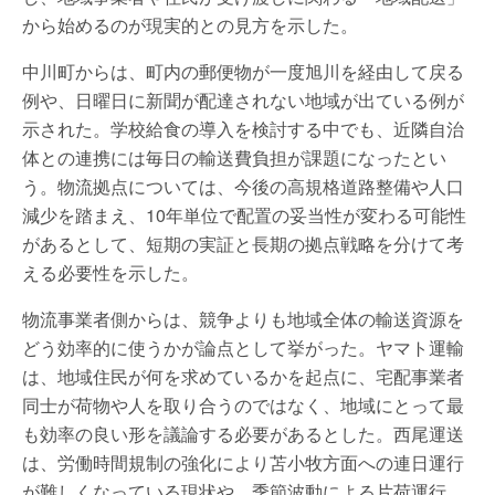
から始めるのが現実的との見方を示した。
中川町からは、町内の郵便物が一度旭川を経由して戻る
例や、日曜日に新聞が配達されない地域が出ている例が
示された。学校給食の導入を検討する中でも、近隣自治
体との連携には毎日の輸送費負担が課題になったとい
う。物流拠点については、今後の高規格道路整備や人口
減少を踏まえ、10年単位で配置の妥当性が変わる可能性
があるとして、短期の実証と長期の拠点戦略を分けて考
える必要性を示した。
物流事業者側からは、競争よりも地域全体の輸送資源を
どう効率的に使うかが論点として挙がった。ヤマト運輸
は、地域住民が何を求めているかを起点に、宅配事業者
同士が荷物や人を取り合うのではなく、地域にとって最
も効率の良い形を議論する必要があるとした。西尾運送
は、労働時間規制の強化により苫小牧方面への連日運行
が難しくなっている現状や、季節波動による片荷運行、