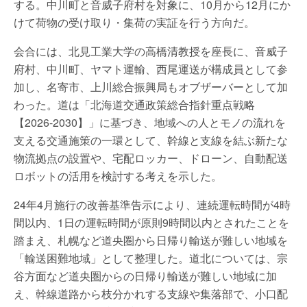
する。中川町と音威子府村を対象に、10月から12月にか
けて荷物の受け取り・集荷の実証を行う方向だ。
会合には、北見工業大学の高橋清教授を座長に、音威子
府村、中川町、ヤマト運輸、西尾運送が構成員として参
加し、名寄市、上川総合振興局もオブザーバーとして加
わった。道は「北海道交通政策総合指針重点戦略
【2026-2030】」に基づき、地域への人とモノの流れを
支える交通施策の一環として、幹線と支線を結ぶ新たな
物流拠点の設置や、宅配ロッカー、ドローン、自動配送
ロボットの活用を検討する考えを示した。
24年4月施行の改善基準告示により、連続運転時間が4時
間以内、1日の運転時間が原則9時間以内とされたことを
踏まえ、札幌など道央圏から日帰り輸送が難しい地域を
「輸送困難地域」として整理した。道北については、宗
谷方面など道央圏からの日帰り輸送が難しい地域に加
え、幹線道路から枝分かれする支線や集落部で、小口配