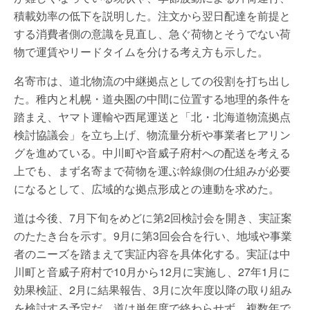
積載効率の低下を説明した。注文から翌日配達を前提と
する消費者側の意識を見直し、急ぐ荷物とそうでない荷
物で運賃やリードタイムを分ける考え方も示した。
名寄市は、道北物流の中継拠点としての役割を打ち出し
た。稚内と札幌・道央圏の中間に位置する地理的条件を
踏まえ、ヤマト運輸や西尾運送と「北・北海道物流拠点
検討協議会」を立ち上げ、物流量分析や事業者ヒアリン
グを進めている。中川町や音威子府村への配送を考える
上でも、まず名寄まで荷物を運ぶ幹線側の仕組みが必要
になるとして、広域的な拠点形成との連動を求めた。
道は今後、7月下旬をめどに第2回検討会を開き、実証案
のたたき台を示す。9月に第3回会合を行い、地域や事業
者のニーズを踏まえて実証内容を具体化する。実証は中
川町と音威子府村で10月から12月に実施し、27年1月に
効果検証、2月に結果報告、3月に次年度以降の取り組み
を検討する予定だ。道は単年度で終わらせず、複数年で