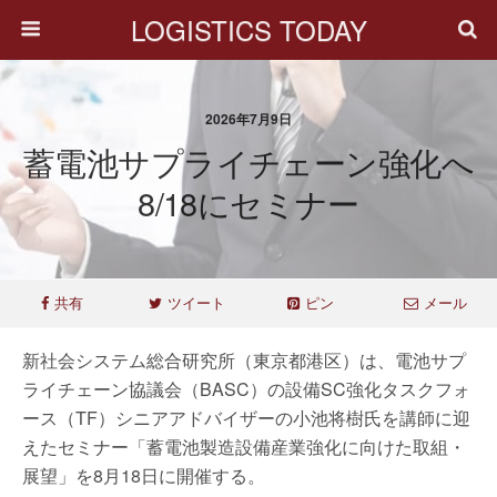
LOGISTICS TODAY
2026年7月9日
蓄電池サプライチェーン強化へ
8/18にセミナー
共有
ツイート
ピン
メール
新社会システム総合研究所（東京都港区）は、電池サプ
ライチェーン協議会（BASC）の設備SC強化タスクフォ
ース（TF）シニアアドバイザーの小池将樹氏を講師に迎
えたセミナー「蓄電池製造設備産業強化に向けた取組・
展望」を8月18日に開催する。