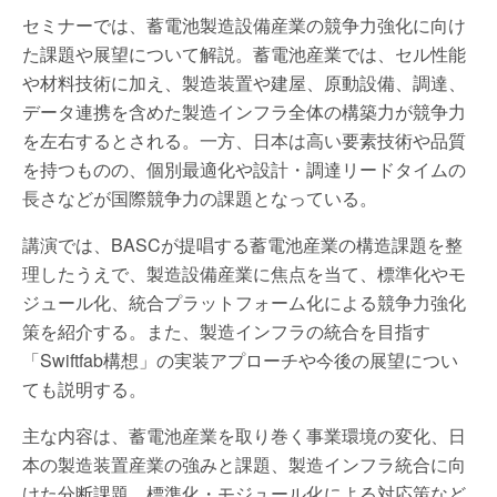
セミナーでは、蓄電池製造設備産業の競争力強化に向け
た課題や展望について解説。蓄電池産業では、セル性能
や材料技術に加え、製造装置や建屋、原動設備、調達、
データ連携を含めた製造インフラ全体の構築力が競争力
を左右するとされる。一方、日本は高い要素技術や品質
を持つものの、個別最適化や設計・調達リードタイムの
長さなどが国際競争力の課題となっている。
講演では、BASCが提唱する蓄電池産業の構造課題を整
理したうえで、製造設備産業に焦点を当て、標準化やモ
ジュール化、統合プラットフォーム化による競争力強化
策を紹介する。また、製造インフラの統合を目指す
「Swiftfab構想」の実装アプローチや今後の展望につい
ても説明する。
主な内容は、蓄電池産業を取り巻く事業環境の変化、日
本の製造装置産業の強みと課題、製造インフラ統合に向
けた分断課題、標準化・モジュール化による対応策など