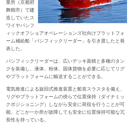
業所（京都府
舞鶴市）で建
造していたス
ワイヤパシフ
ィックオフショアオペレーションズ社向けプラットフォ
ーム補給船「パシフィックリーダー」を引き渡したと発
表した。
パシフィックリーダーは、広いデッキ面積と多種のタン
クを装備し、液体、粉体、固体貨物を必要に応じてリグ
やプラットフォームに輸送することができる。
電気推進による旋回式推進装置と船首スラスタを備え、
リグやプラットフォームの傍らで位置保持（ダイナミッ
クポジショニング）しながら安全に荷役を行うことが可
能。どこか一か所が故障しても安全に位置保持可能な冗
長性を持っている。