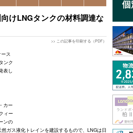
向けLNGタンクの材料調達な
>>
この記事を印刷する（PDF）
オース
タンク
発表し
・カー
クィー
ーンの
天然ガス液化トレインを建設するもので、LNGは日