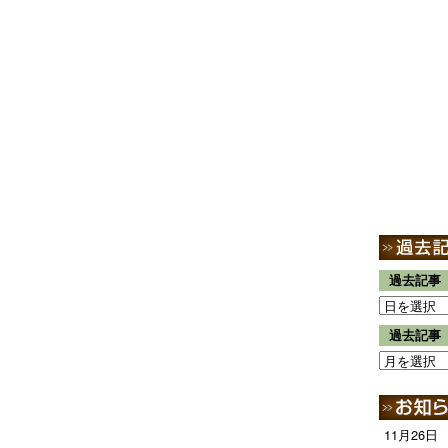
過去記事
過去記事
11月26日