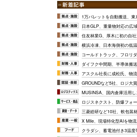
1万パレットを自動搬送、東
日本GLP、重量物対応の広
住友林業G、厚木に初の自社
横浜冷凍、日本海側初の低
コールドトラック、フロリ
ダイフク中間期、半導体搬
アスクル社長に成松氏、物
GROUNDなど5社、ロジ大
MUSINSA、国内倉庫活用
ロジスネクスト、防爆フォ
三菱総研など10社、軟包装
X Mile、現場特化型AIを
クラダシ、蓄電池付き3温度