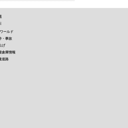
題
報
Pワールド
件・事故
上げ
着倉庫情報
速道路