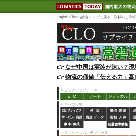
LOGISTIC
LogisticsToday総合トップに戻る
取材のご依頼
👉️
なぜ中国は実装が速い？現
👉️
物流の価値「伝える力」高
ピックアップテーマ
テーマ一覧
スペシャルコンテンツ一覧