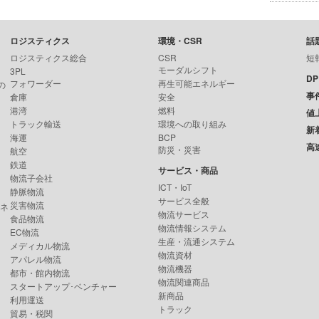
ロジスティクス
環境・CSR
話
ロジスティクス総合
CSR
短
モーダルシフト
3PL
D
フォワーダー
再生可能エネルギー
の
事
倉庫
安全
港湾
燃料
値
トラック輸送
環境への取り組み
新
海運
BCP
高
防災・災害
航空
鉄道
サービス・商品
物流子会社
ICT・IoT
静脈物流
サービス全般
災害物流
ンネ
物流サービス
食品物流
物流情報システム
EC物流
生産・流通システム
メディカル物流
物流資材
アパレル物流
物流機器
都市・館内物流
物流関連商品
スタートアップ･ベンチャー
新商品
利用運送
トラック
貿易・税関