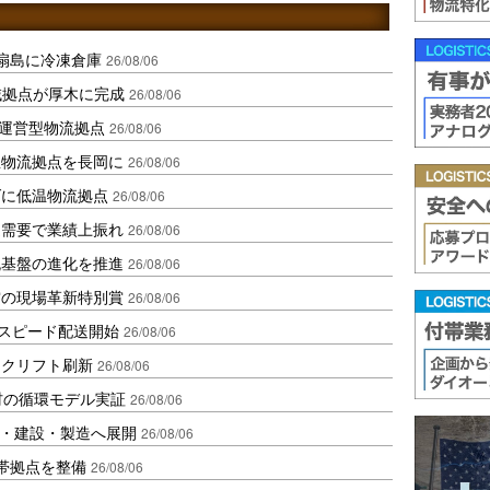
扇島に冷凍倉庫
26/08/06
域拠点が厚木に完成
26/08/06
運営型物流拠点
26/08/06
温物流拠点を長岡に
26/08/06
ダに低温物流拠点
26/08/06
送需要で業績上振れ
26/08/06
流基盤の進化を推進
26/08/06
賞の現場革新特別賞
26/08/06
しスピード配送開始
26/08/06
ークリフト刷新
26/08/06
材の循環モデル実証
26/08/06
物流・建設・製造へ展開
26/08/06
帯拠点を整備
26/08/06