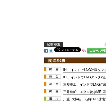
ニュース登
IHI、インドでLNG貯蔵タ
IHI、インドでLNGタンク2
三菱重工、インドでLNG貯
三井造船、エタン焚きME-G
川重･大林組、石狩LNG基