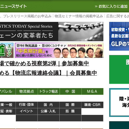
S TODAY｜国内最大の物流ニュースサイト
3PL, SCMなど国内外の最新の物流
、プレスリリース掲載のお申込み
物流セミナー情報の掲載申込み
広告に関する
場で確かめる視察第2弾｜参加募集中
める【物流広報連絡会議】｜会員募集中