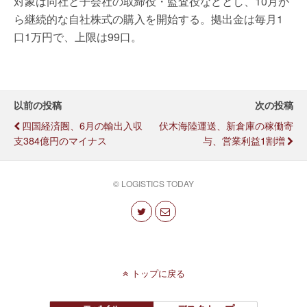
対象は同社と子会社の取締役・監査役などとし、10月か
ら継続的な自社株式の購入を開始する。拠出金は毎月1
口1万円で、上限は99口。
以前の投稿
次の投稿
四国経済圏、6月の輸出入収
伏木海陸運送、新倉庫の稼働寄
支384億円のマイナス
与、営業利益1割増
© LOGISTICS TODAY
トップに戻る