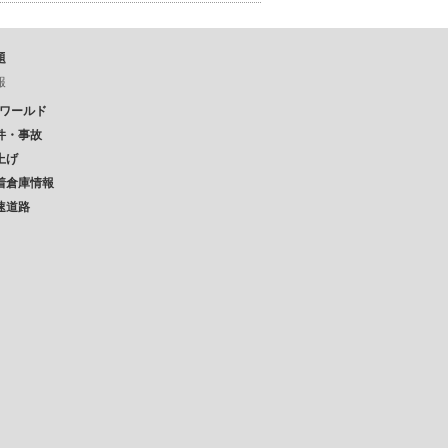
題
報
Pワールド
件・事故
上げ
着倉庫情報
速道路