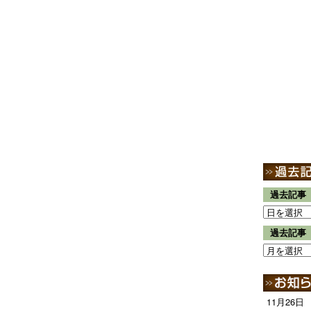
過去記事
過去記事
11月26日