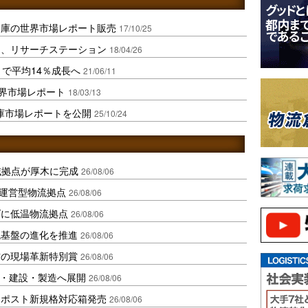
倉庫の世界市場レポート販売
17/10/25
ト、リサーチステーション
18/04/26
まで平均14％成長へ
21/06/11
世界市場レポート
18/03/13
庫市場レポートを公開
25/10/24
域拠点が厚木に完成
26/08/06
運営型物流拠点
26/08/06
ダに低温物流拠点
26/08/06
流基盤の進化を推進
26/08/06
賞の現場革新特別賞
26/08/06
物流・建設・製造へ展開
26/08/06
クポスト新規格対応箱発売
26/08/06