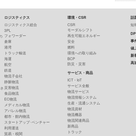
ロジスティクス
環境・CSR
話
ロジスティクス総合
CSR
短
モーダルシフト
3PL
D
フォワーダー
再生可能エネルギー
の
事
倉庫
安全
港湾
燃料
値
トラック輸送
環境への取り組み
新
海運
BCP
高
防災・災害
航空
鉄道
サービス・商品
物流子会社
ICT・IoT
静脈物流
サービス全般
災害物流
ンネ
物流サービス
食品物流
物流情報システム
EC物流
生産・流通システム
メディカル物流
物流資材
アパレル物流
物流機器
都市・館内物流
物流関連商品
スタートアップ･ベンチャー
新商品
利用運送
トラック
貿易・税関