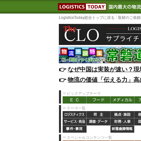
LOGISTIC
LogisticsToday総合トップに戻る
取材のご依頼
👉️
なぜ中国は実装が速い？現
👉️
物流の価値「伝える力」高
ピックアップテーマ
テーマ一覧
スペシャルコンテンツ一覧