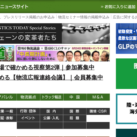
S TODAY｜国内最大の物流ニュースサイト
3PL, SCMなど国内外の最新の物流
、プレスリリース掲載のお申込み
物流セミナー情報の掲載申込み
広告に関する
場で確かめる視察第2弾｜参加募集中
める【物流広報連絡会議】｜会員募集中