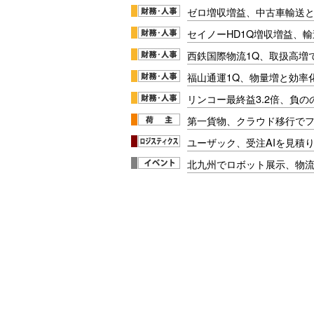
ゼロ増収増益、中古車輸送
セイノーHD1Q増収増益、輸
西鉄国際物流1Q、取扱高増
福山通運1Q、物量増と効率化
リンコー最終益3.2倍、負
第一貨物、クラウド移行で
ユーザック、受注AIを見積
北九州でロボット展示、物流