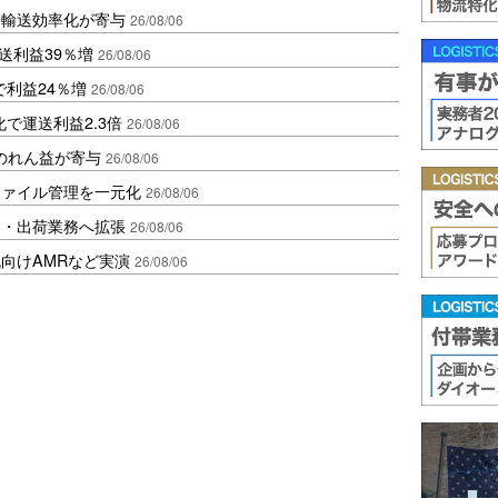
と輸送効率化が寄与
26/08/06
送利益39％増
26/08/06
で利益24％増
26/08/06
で運送利益2.3倍
26/08/06
ののれん益が寄与
26/08/06
ファイル管理を一元化
26/08/06
り・出荷業務へ拡張
26/08/06
向けAMRなど実演
26/08/06