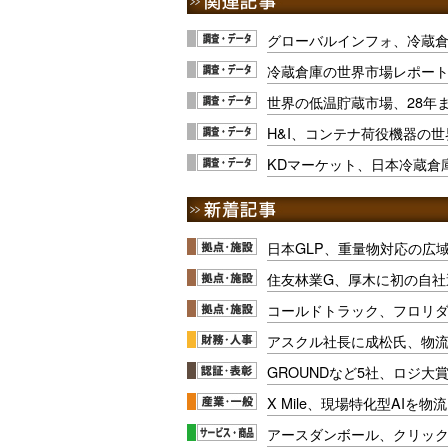
グローバルインフォ、冷蔵
冷蔵倉庫の世界市場レポー
世界の低温貯蔵市場、28年
H&I、コンテナ荷役機器の
KDマーケット、日本冷蔵倉
日本GLP、重量物対応の広
住友林業G、厚木に初の自社
コールドトラック、フロリ
アスクル社長に成松氏、物
GROUNDなど5社、ロジ大
X Mile、現場特化型AIを
アースダンボール、クリッ