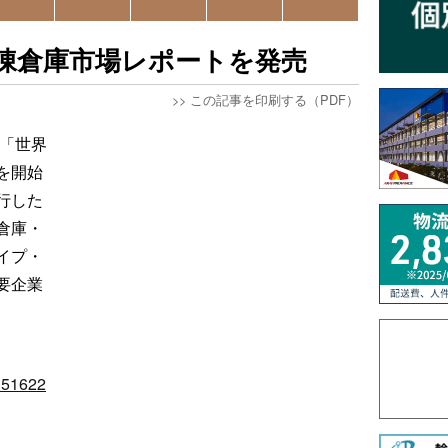
冷凍倉庫市場レポートを発売
>>
この記事を印刷する（PDF）
ト「世界
を開始
行した
倉庫・
イプ・
要企業
/151622