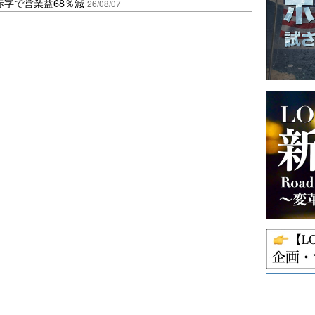
赤字で営業益68％減
26/08/07