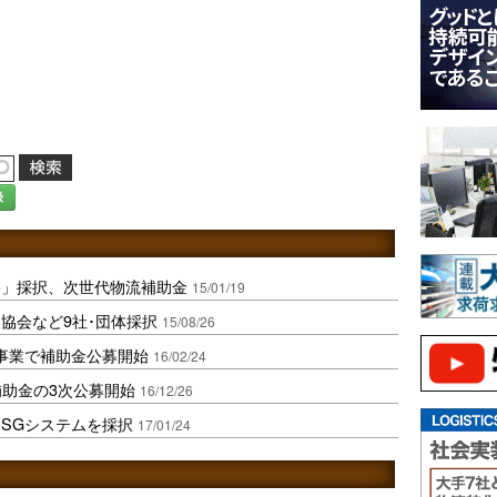
録
略」採択、次世代物流補助金
15/01/19
協会など9社･団体採択
15/08/26
事業で補助金公募開始
16/02/24
補助金の3次公募開始
16/12/26
SGシステムを採択
17/01/24