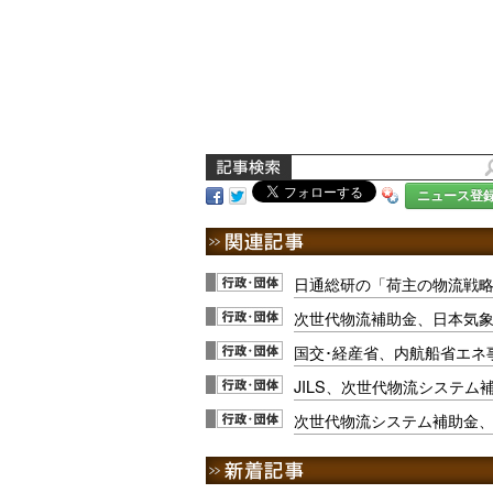
ニュース登
日通総研の「荷主の物流戦
次世代物流補助金、日本気象
国交･経産省、内航船省エネ
JILS、次世代物流システム
次世代物流システム補助金、