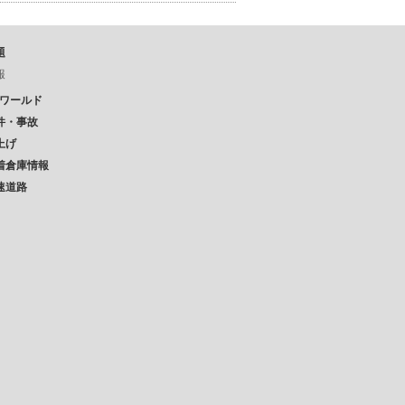
題
報
Pワールド
件・事故
上げ
着倉庫情報
速道路