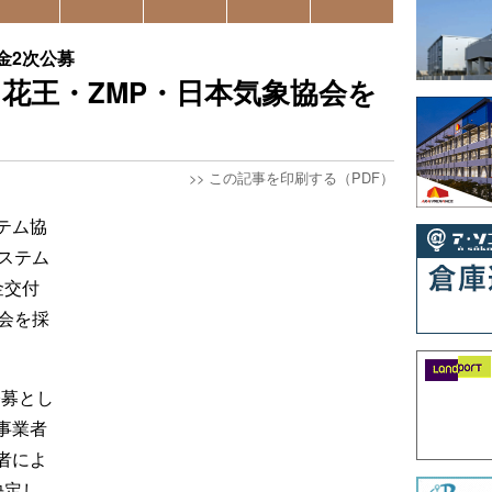
金2次公募
に花王・ZMP・日本気象協会を
>>
この記事を印刷する（PDF）
テム協
システム
金交付
会を採
公募とし
事業者
者によ
決定し