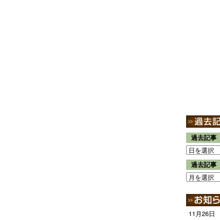
過去記事
過去記事
11月26日