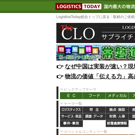
LOGISTIC
LogisticsToday総合トップに戻る
取材のご依頼
👉️
なぜ中国は実装が速い？現
👉️
物流の価値「伝える力」高
ピックアップテーマ
テーマ一覧
スペシャルコンテンツ一覧