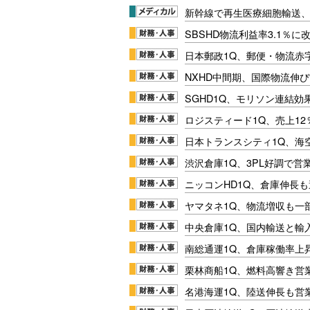
新幹線で再生医療細胞輸送
SBSHD物流利益率3.1％
日本郵政1Q、郵便・物流赤
NXHD中間期、国際物流伸び
SGHD1Q、モリソン連結効
ロジスティード1Q、売上1
日本トランスシティ1Q、海
渋沢倉庫1Q、3PL好調で営
ニッコンHD1Q、倉庫伸長
ヤマタネ1Q、物流増収も一
中央倉庫1Q、国内輸送と輸
南総通運1Q、倉庫稼働率上
栗林商船1Q、燃料高響き営
名港海運1Q、陸送伸長も営業