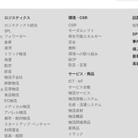
ロジスティクス
環境・CSR
話
ロジスティクス総合
CSR
短
モーダルシフト
3PL
D
フォワーダー
再生可能エネルギー
の
事
倉庫
安全
港湾
燃料
値
トラック輸送
環境への取り組み
新
海運
BCP
高
防災・災害
航空
鉄道
サービス・商品
物流子会社
ICT・IoT
静脈物流
サービス全般
災害物流
ンネ
物流サービス
食品物流
物流情報システム
EC物流
生産・流通システム
メディカル物流
物流資材
アパレル物流
物流機器
都市・館内物流
物流関連商品
スタートアップ･ベンチャー
新商品
利用運送
トラック
貿易・税関