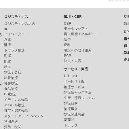
ロジスティクス
環境・CSR
話
ロジスティクス総合
CSR
短
モーダルシフト
3PL
D
フォワーダー
再生可能エネルギー
の
事
倉庫
安全
港湾
燃料
値
トラック輸送
環境への取り組み
新
海運
BCP
高
防災・災害
航空
鉄道
サービス・商品
物流子会社
ICT・IoT
静脈物流
サービス全般
災害物流
ンネ
物流サービス
食品物流
物流情報システム
EC物流
生産・流通システム
メディカル物流
物流資材
アパレル物流
物流機器
都市・館内物流
物流関連商品
スタートアップ･ベンチャー
新商品
利用運送
トラック
貿易・税関