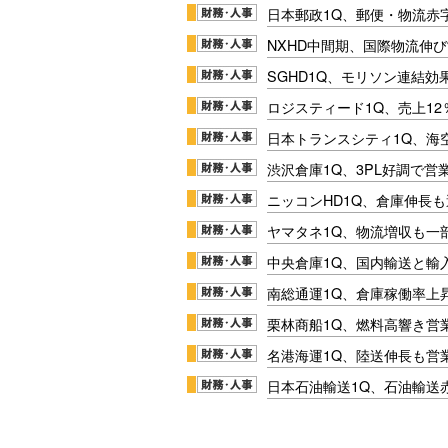
日本郵政1Q、郵便・物流赤
NXHD中間期、国際物流伸び
SGHD1Q、モリソン連結効
ロジスティード1Q、売上1
日本トランスシティ1Q、海
渋沢倉庫1Q、3PL好調で営
ニッコンHD1Q、倉庫伸長
ヤマタネ1Q、物流増収も一
中央倉庫1Q、国内輸送と輸
南総通運1Q、倉庫稼働率上
栗林商船1Q、燃料高響き営
名港海運1Q、陸送伸長も営業
日本石油輸送1Q、石油輸送