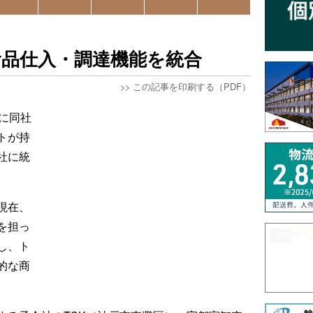
食品仕入・調達機能を統合
>>
この記事を印刷する（PDF）
に同社
トが持
社に統
現在、
を担っ
し、ト
的な商