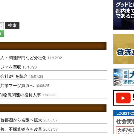
録
仕入・調達部門など分社化
11/12/02
ヤジマを買収
13/10/28
会社2社を統合
15/07/28
、共栄フーヅ買収へ
10/08/25
日付物流関連の役員人事
17/02/28
、首都圏から名阪へ拡大
26/08/07
に改善、不採算拠点も改革
26/08/07