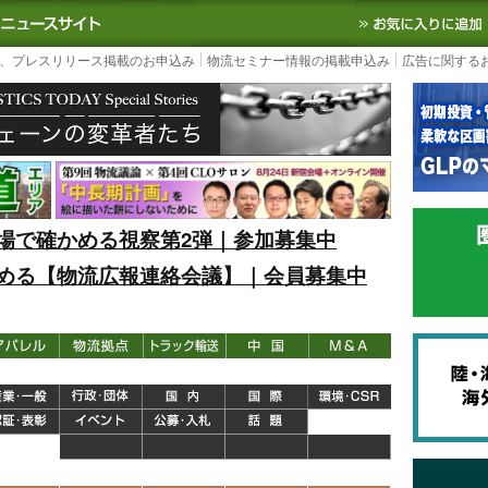
S TODAY｜国内最大の物流ニュースサイト
3PL, SCMなど国内外の最新の物流
、プレスリリース掲載のお申込み
物流セミナー情報の掲載申込み
広告に関する
場で確かめる視察第2弾｜参加募集中
める【物流広報連絡会議】｜会員募集中