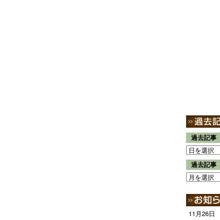
過去記事
過去記事
11月26日