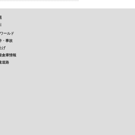
題
報
Pワールド
件・事故
上げ
着倉庫情報
速道路