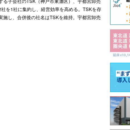
する子会社のTSK（神戸市東灘区）、宇都宮卸売
社を1社に集約し、経営効率を高める。TSKを存
実施し、合併後の社名はTSKを維持。宇都宮卸売