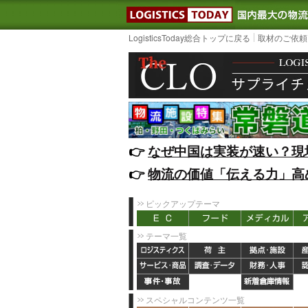
LOGISTIC
LogisticsToday総合トップに戻る
取材のご依頼
👉️
なぜ中国は実装が速い？現
👉️
物流の価値「伝える力」高
ピックアップテーマ
テーマ一覧
スペシャルコンテンツ一覧