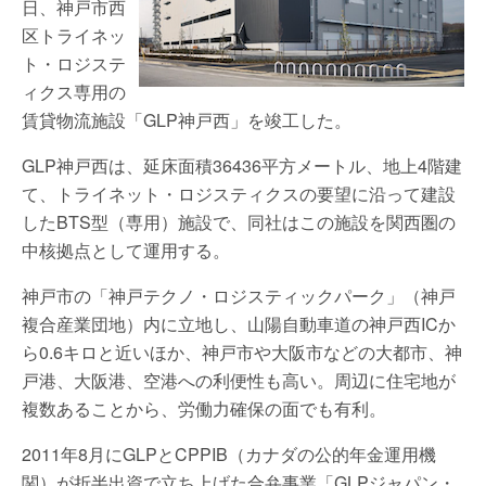
日、神戸市西
区トライネッ
ト・ロジステ
ィクス専用の
賃貸物流施設「GLP神戸西」を竣工した。
GLP神戸西は、延床面積36436平方メートル、地上4階建
て、トライネット・ロジスティクスの要望に沿って建設
したBTS型（専用）施設で、同社はこの施設を関西圏の
中核拠点として運用する。
神戸市の「神戸テクノ・ロジスティックパーク」（神戸
複合産業団地）内に立地し、山陽自動車道の神戸西ICか
ら0.6キロと近いほか、神戸市や大阪市などの大都市、神
戸港、大阪港、空港への利便性も高い。周辺に住宅地が
複数あることから、労働力確保の面でも有利。
2011年8月にGLPとCPPIB（カナダの公的年金運用機
関）が折半出資で立ち上げた合弁事業「GLPジャパン・