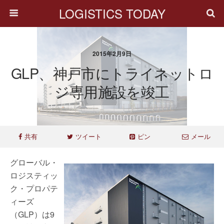
LOGISTICS TODAY
2015年2月9日
GLP、神戸市にトライネットロ
ジ専用施設を竣工
共有
ツイート
ピン
メール
グローバル・
ロジスティッ
ク・プロパテ
ィーズ
（GLP）は9