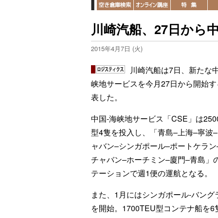
川崎汽船、27日から
2015年4月7日 (火)
川崎汽船は7日、新たな中
峡地サービスを今月27日から開始す
表した。
中国-海峡地サービス「CSE」は2500
型4隻を投入し、「青島–上海–寧波
ャバン–シンガポール–ポートケラン
チャバン–ホーチミン–廈門–青島」
テーションで週1便の運航となる。
また、1月にはシンガポール-バング
を開始。1700TEU型コンテナ船を