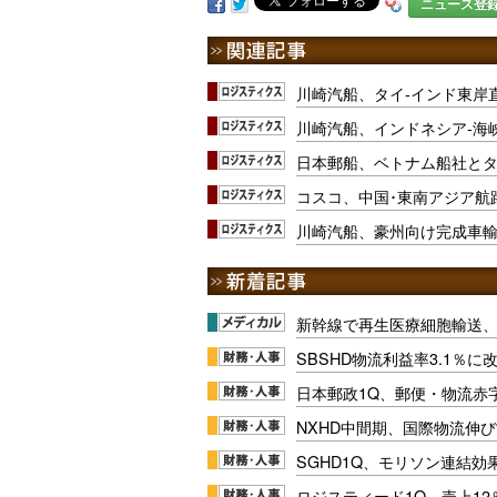
ニュース登
川崎汽船、タイ-インド東岸
川崎汽船、インドネシア-海
日本郵船、ベトナム船社とタ
コスコ、中国･東南アジア航路
川崎汽船、豪州向け完成車
新幹線で再生医療細胞輸送
SBSHD物流利益率3.1％
日本郵政1Q、郵便・物流赤
NXHD中間期、国際物流伸び
SGHD1Q、モリソン連結効
ロジスティード1Q、売上1