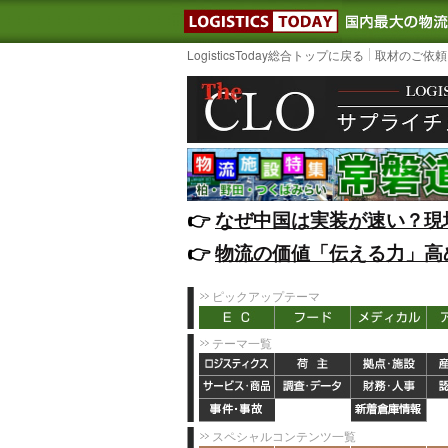
LOGISTIC
LogisticsToday総合トップに戻る
取材のご依頼
👉️
なぜ中国は実装が速い？現
👉️
物流の価値「伝える力」高
ピックアップテーマ
テーマ一覧
スペシャルコンテンツ一覧