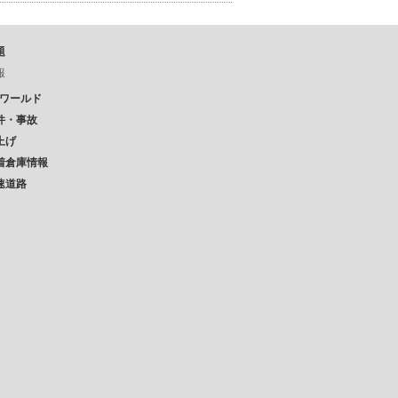
題
報
Pワールド
件・事故
上げ
着倉庫情報
速道路