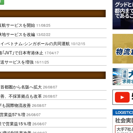
録
直航サービスを開始
11/08/25
峡地サービスを改編
13/02/22
イ‐ベトナム‐シンガポールの共同運航
10/12/15
｢JVT｣で日本寄港休止
17/04/17
輸送サービスを増強
16/11/25
、首都圏から名阪へ拡大
26/08/07
に改善、不採算拠点も改革
26/08/07
字も国際物流改善
26/08/07
営業益57％増
26/08/07
果で営業益15％増
26/08/07
2％増で利益率改善
26/08/07