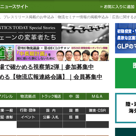
S TODAY｜国内最大の物流ニュースサイト
3PL, SCMなど国内外の最新の物流
、プレスリリース掲載のお申込み
物流セミナー情報の掲載申込み
広告に関する
場で確かめる視察第2弾｜参加募集中
める【物流広報連絡会議】｜会員募集中