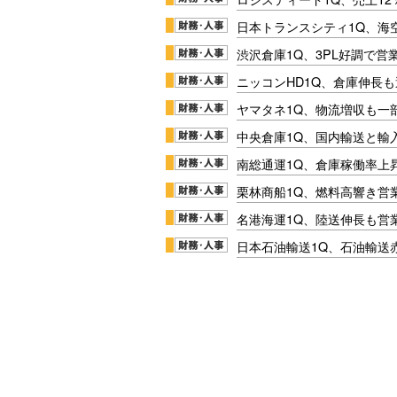
日本トランスシティ1Q、海
渋沢倉庫1Q、3PL好調で営
ニッコンHD1Q、倉庫伸長
ヤマタネ1Q、物流増収も一
中央倉庫1Q、国内輸送と輸
南総通運1Q、倉庫稼働率上
栗林商船1Q、燃料高響き営
名港海運1Q、陸送伸長も営業
日本石油輸送1Q、石油輸送