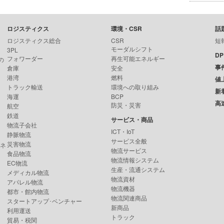
ロジスティクス
環境・CSR
話
ロジスティクス総合
CSR
短
モーダルシフト
3PL
D
フォワーダー
再生可能エネルギー
の
事
倉庫
安全
港湾
燃料
値
トラック輸送
環境への取り組み
新
海運
BCP
高
防災・災害
航空
鉄道
サービス・商品
物流子会社
ICT・IoT
静脈物流
サービス全般
災害物流
ンネ
物流サービス
食品物流
物流情報システム
EC物流
生産・流通システム
メディカル物流
物流資材
アパレル物流
物流機器
都市・館内物流
物流関連商品
スタートアップ･ベンチャー
新商品
利用運送
トラック
貿易・税関