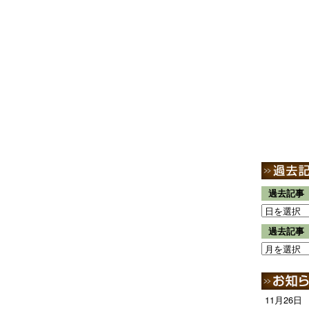
過去記事
過去記事
11月26日