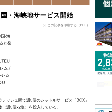
中国・海峡地サービス開始
>>
この記事を印刷する（PDF）
国-海
ると発
TEU
–レムチ
–レム
のロー
ラデッシュ間で週3便のシャトルサービス「BGX」
6隻（週3便x2隻）を投入している。