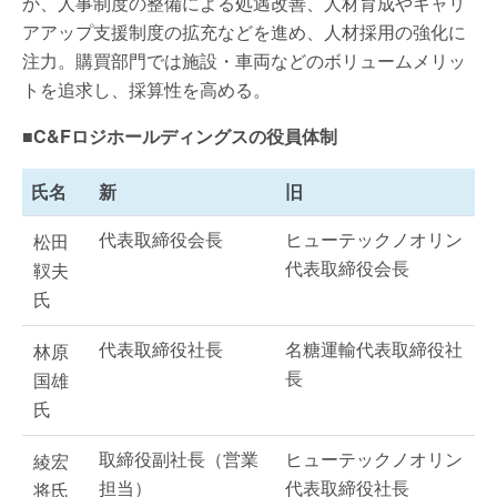
か、人事制度の整備による処遇改善、人材育成やキャリ
アアップ支援制度の拡充などを進め、人材採用の強化に
注力。購買部門では施設・車両などのボリュームメリッ
トを追求し、採算性を高める。
■C&Fロジホールディングスの役員体制
氏名
新
旧
代表取締役会長
ヒューテックノオリン
松田
代表取締役会長
靫夫
氏
代表取締役社長
名糖運輸代表取締役社
林原
長
国雄
氏
取締役副社長（営業
ヒューテックノオリン
綾宏
担当）
代表取締役社長
将氏