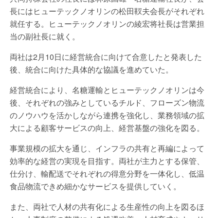
長にはヒューテックノオリンの松田靫夫会長がそれぞれ
就任する。ヒューテックノオリンの綾宏将社長は営業担
当の副社長に就く。
両社は2月10日に経営統合に向けて合意したと発表した
後、統合に向けた具体的な協議を進めていた。
経営統合により、名糖運輸とヒューテックノオリンは今
後、それぞれの強みとしているチルド、フローズン物流
のノウハウを活かしながら連携を強化し、業務領域の拡
大による顧客サービスの向上、経営基盤の強化を図る。
事業規模の拡大を通じ、インフラの共有と再編によって
効率的な経営の実現を目指す。両社が主力とする保管、
仕分け、輸配送でそれぞれの得意分野を一体化し、低温
食品物流できめ細かなサービスを提供していく。
また、両社で人材の共有化による生産性の向上を図るほ