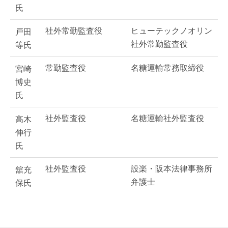
氏
社外常勤監査役
ヒューテックノオリン
戸田
社外常勤監査役
等氏
常勤監査役
名糖運輸常務取締役
宮崎
博史
氏
社外監査役
名糖運輸社外監査役
高木
伸行
氏
社外監査役
設楽・阪本法律事務所
舘充
弁護士
保氏