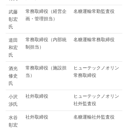
常務取締役（経営企
名糖運輸常勤監査役
武藤
画・管理担当）
彰宏
氏
常務取締役（内部統
名糖運輸常務取締役
道田
制担当）
和宏
氏
常務取締役（施設担
ヒューテックノオリン
酒光
当）
常務取締役
修史
氏
社外取締役
ヒューテックノオリン
小沢
社外監査役
渉氏
社外取締役
名糖運輸社外監査役
水谷
彰宏