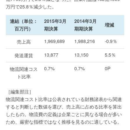
万円で25.8％減少した。
連結（単位：
2015年3月
2014年3月
増減
百万円）
期決算
期期決算
1,969,689
1,988,216
-0.9％
売上高
13,877
13,150
5.5％
発送運賃
0.7%
0.7%
0P
物流関連コス
ト比率
［編集部注］
物流関連コスト比率は公表されている財務諸表から関連
すると判断した数値を選び、売上高に占める比率を算出
したもの。物流費の定義は企業ごとに異なる場合が多い
ため、厳密な指標ではなく推移を見るのに適している。