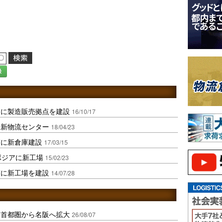
録
たに製造販売拠点を建設
16/10/17
に新物流センター
18/04/23
市に新倉庫建設
17/03/15
ボジアに新工場
15/02/23
市に新工場を建設
14/07/28
、首都圏から名阪へ拡大
26/08/07