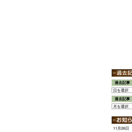
過去記事
過去記事
11月26日