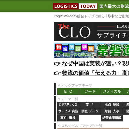
LOGISTIC
LogisticsToday総合トップに戻る
取材のご依頼
👉️
なぜ中国は実装が速い？現
👉️
物流の価値「伝える力」高
ピックアップテーマ
テーマ一覧
スペシャルコンテンツ一覧