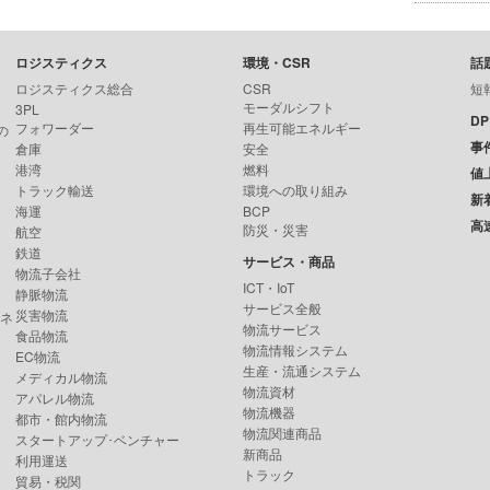
ロジスティクス
環境・CSR
話
ロジスティクス総合
CSR
短
モーダルシフト
3PL
D
フォワーダー
再生可能エネルギー
の
事
倉庫
安全
港湾
燃料
値
トラック輸送
環境への取り組み
新
海運
BCP
高
防災・災害
航空
鉄道
サービス・商品
物流子会社
ICT・IoT
静脈物流
サービス全般
災害物流
ンネ
物流サービス
食品物流
物流情報システム
EC物流
生産・流通システム
メディカル物流
物流資材
アパレル物流
物流機器
都市・館内物流
物流関連商品
スタートアップ･ベンチャー
新商品
利用運送
トラック
貿易・税関