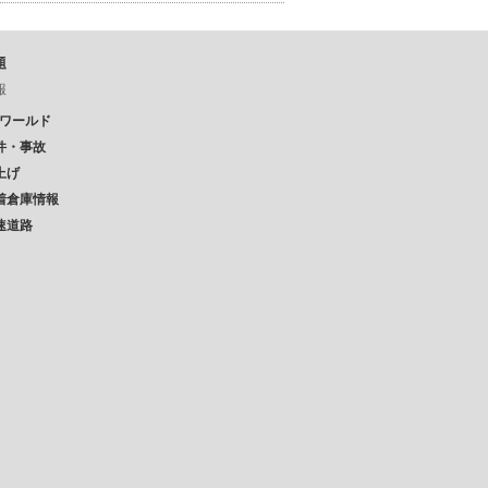
題
報
Pワールド
件・事故
上げ
着倉庫情報
速道路