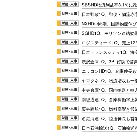
SBSHD物流利益率3.1％
日本郵政1Q、郵便・物流赤
NXHD中間期、国際物流伸び
SGHD1Q、モリソン連結効
ロジスティード1Q、売上1
日本トランスシティ1Q、海
渋沢倉庫1Q、3PL好調で営
ニッコンHD1Q、倉庫伸長
ヤマタネ1Q、物流増収も一
中央倉庫1Q、国内輸送と輸
南総通運1Q、倉庫稼働率上
栗林商船1Q、燃料高響き営
名港海運1Q、陸送伸長も営業
日本石油輸送1Q、石油輸送