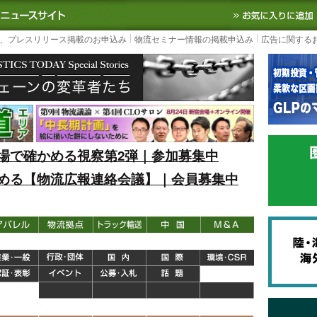
S TODAY｜国内最大の物流ニュースサイト
3PL, SCMなど国内外の最新の物流
、プレスリリース掲載のお申込み
物流セミナー情報の掲載申込み
広告に関する
場で確かめる視察第2弾｜参加募集中
める【物流広報連絡会議】｜会員募集中