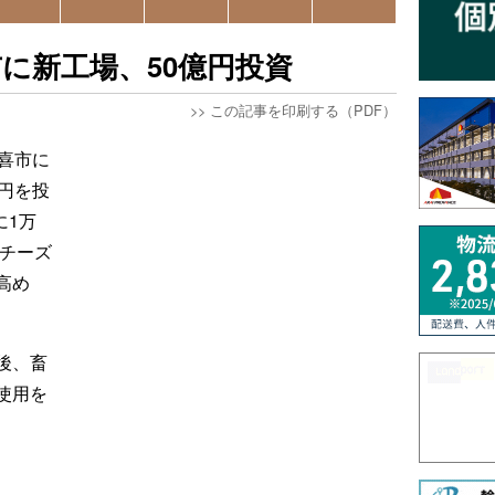
に新工場、50億円投資
>>
この記事を印刷する（PDF）
喜市に
円を投
に1万
「チーズ
高め
後、畜
使用を