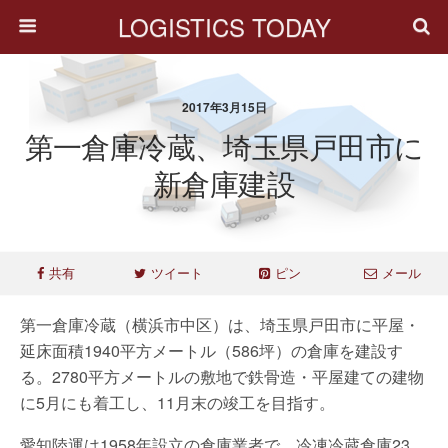
LOGISTICS TODAY
2017年3月15日
第一倉庫冷蔵、埼玉県戸田市に
新倉庫建設
共有
ツイート
ピン
メール
第一倉庫冷蔵（横浜市中区）は、埼玉県戸田市に平屋・
延床面積1940平方メートル（586坪）の倉庫を建設す
る。2780平方メートルの敷地で鉄骨造・平屋建ての建物
に5月にも着工し、11月末の竣工を目指す。
愛知陸運は1958年設立の倉庫業者で、冷凍冷蔵倉庫23