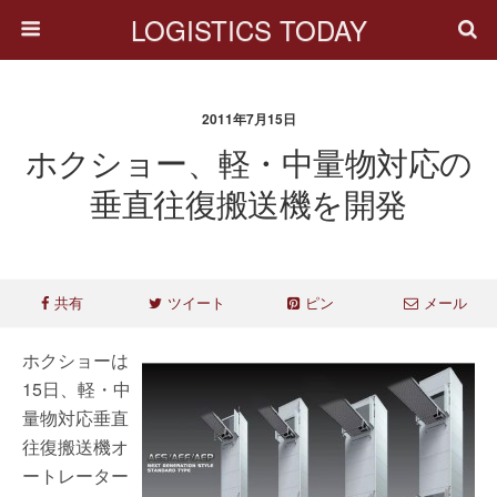
LOGISTICS TODAY
2011年7月15日
ホクショー、軽・中量物対応の
垂直往復搬送機を開発
共有
ツイート
ピン
メール
ホクショーは
15日、軽・中
量物対応垂直
往復搬送機オ
ートレーター