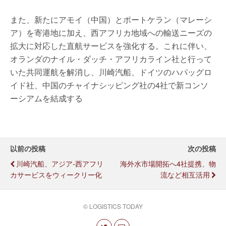
また、新たにアモイ（中国）とポートケラン（マレーシ
ア）を寄港地に加え、西アフリカ地域への輸送ニーズの
拡大に対応した直航サービスを強化する。これに伴い、
オランダのナイル・ダッチ・アフリカライン社と行って
いた共同運航を解消し、川崎汽船、ドイツのハパッグロ
イド社、中国のチャイナシッピング社の4社で新コンソ
ーシアムを結成する
以前の投稿
次の投稿
川崎汽船、アジア-西アフリ
海外水市場開拓へ4社提携、物
カサービスをウィークリー化
流など相互活用
© LOGISTICS TODAY