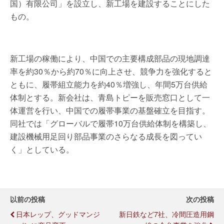
国）有限公司」を設立し、新工場を建設することにした
もの。
新工場の稼働により、中国での主要構成部品の現地調達
率を約30％から約70％に向上させ、競争力を強化すると
ともに、履帯組立能力を約40％増強し、年間5万台供給
体制とする。新会社は、青島トピーを販売窓口として一
体運営を行い、中国での履帯事業の基盤確立を目指す。
同社では「グローバルで履帯10万台供給体制を構築し、
建設機械用足回り部品事業のさらなる成長を図ってい
く」としている。
以前の投稿
次の投稿
日本レップ、グッドマンジ
新日鉄など7社、冷間圧造用鋼