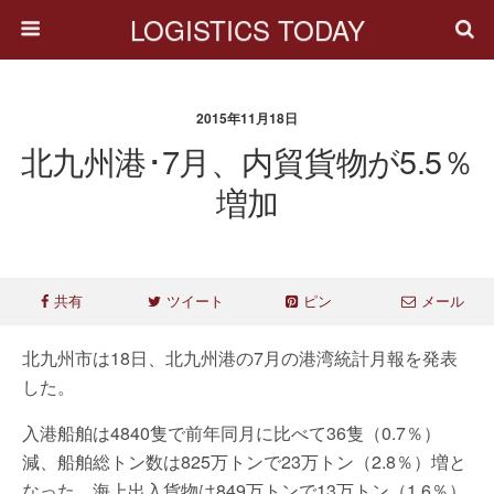
LOGISTICS TODAY
2015年11月18日
北九州港･7月、内貿貨物が5.5％
増加
共有
ツイート
ピン
メール
北九州市は18日、北九州港の7月の港湾統計月報を発表
した。
入港船舶は4840隻で前年同月に比べて36隻（0.7％）
減、船舶総トン数は825万トンで23万トン（2.8％）増と
なった。海上出入貨物は849万トンで13万トン（1.6％）