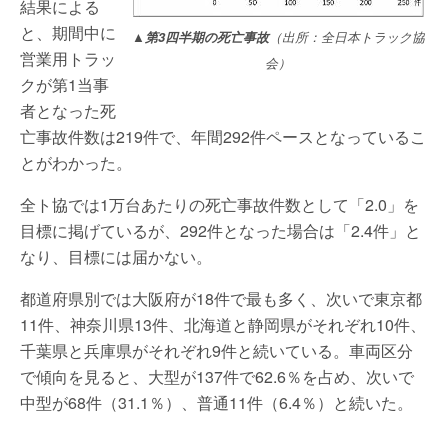
結果による
と、期間中に
▲第3四半期の死亡事故
（出所：全日本トラック協
営業用トラッ
会）
クが第1当事
者となった死
亡事故件数は219件で、年間292件ペースとなっているこ
とがわかった。
全ト協では1万台あたりの死亡事故件数として「2.0」を
目標に掲げているが、292件となった場合は「2.4件」と
なり、目標には届かない。
都道府県別では大阪府が18件で最も多く、次いで東京都
11件、神奈川県13件、北海道と静岡県がそれぞれ10件、
千葉県と兵庫県がそれぞれ9件と続いている。車両区分
で傾向を見ると、大型が137件で62.6％を占め、次いで
中型が68件（31.1％）、普通11件（6.4％）と続いた。