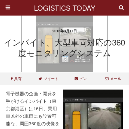
LOGISTICS TODAY
2016年3月17日
インバイト、大型車両対応の360
度モニタリングシステム
共有
ツイート
ピン
メール
電子機器の企画・開発を
手がけるインバイト（東
京都港区）は16日、乗用
車以外の車両にも設置可
能な、周囲360度の映像を