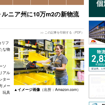
ルニア州に10万m2の新物流
>>
この記事を印刷する（PDF）
カリフ
たな物
ーソ
リアル
ンター
平方メー
▲イメージ画像
（出所：Amazon.com）
、玩具