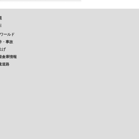
題
報
Pワールド
件・事故
上げ
着倉庫情報
速道路