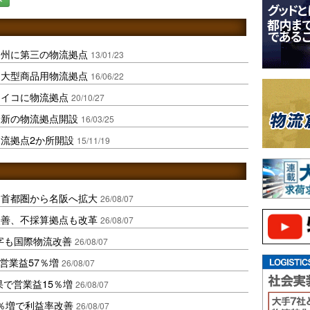
ア州に第三の物流拠点
13/01/23
に大型商品用物流拠点
16/06/22
ェイコに物流拠点
20/10/27
最新の物流拠点開設
16/03/25
流拠点2か所開設
15/11/19
、首都圏から名阪へ拡大
26/08/07
に改善、不採算拠点も改革
26/08/07
字も国際物流改善
26/08/07
営業益57％増
26/08/07
果で営業益15％増
26/08/07
2％増で利益率改善
26/08/07