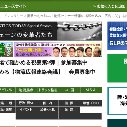
S TODAY｜国内最大の物流ニュースサイト
3PL, SCMなど国内外の最新の物流
、プレスリリース掲載のお申込み
物流セミナー情報の掲載申込み
広告に関する
場で確かめる視察第2弾｜参加募集中
める【物流広報連絡会議】｜会員募集中