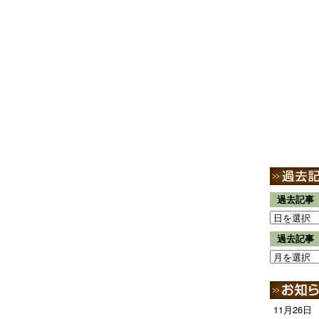
過去記事
過去記事
11月26日