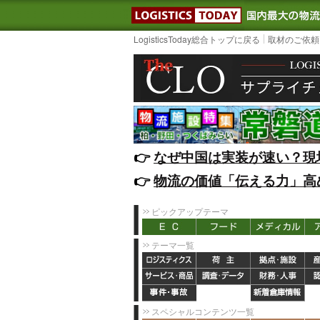
LOGISTIC
LogisticsToday総合トップに戻る
取材のご依頼
👉️
なぜ中国は実装が速い？現
👉️
物流の価値「伝える力」高
ピックアップテーマ
テーマ一覧
スペシャルコンテンツ一覧