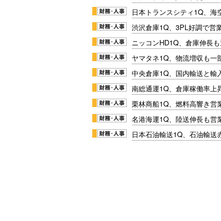
日本トランスシティ1Q、海
渋沢倉庫1Q、3PL好調で営
ニッコンHD1Q、倉庫伸長
ヤマタネ1Q、物流増収も一
中央倉庫1Q、国内輸送と輸
南総通運1Q、倉庫稼働率上
栗林商船1Q、燃料高響き営
名港海運1Q、陸送伸長も営業
日本石油輸送1Q、石油輸送