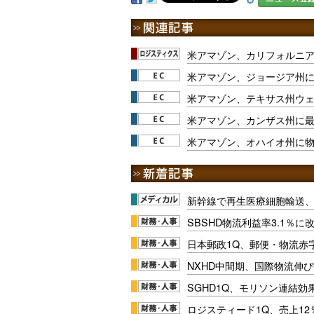
米アマゾン、カリフォルニ
米アマゾン、ジョージア州
米アマゾン、テキサス州ウ
米アマゾン、カンザス州に
米アマゾン、オハイオ州に物
新幹線で再生医療細胞輸送
SBSHD物流利益率3.1％
日本郵政1Q、郵便・物流赤
NXHD中間期、国際物流伸び
SGHD1Q、モリソン連結効
ロジスティード1Q、売上1