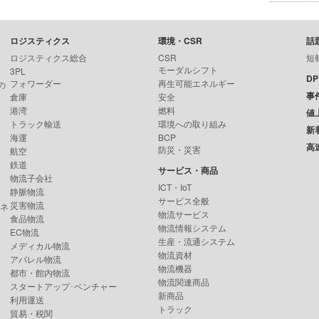
ロジスティクス
環境・CSR
話
ロジスティクス総合
CSR
短
モーダルシフト
3PL
D
フォワーダー
再生可能エネルギー
の
事
倉庫
安全
港湾
燃料
値
トラック輸送
環境への取り組み
新
海運
BCP
高
防災・災害
航空
鉄道
サービス・商品
物流子会社
ICT・IoT
静脈物流
サービス全般
災害物流
ンネ
物流サービス
食品物流
物流情報システム
EC物流
生産・流通システム
メディカル物流
物流資材
アパレル物流
物流機器
都市・館内物流
物流関連商品
スタートアップ･ベンチャー
新商品
利用運送
トラック
貿易・税関