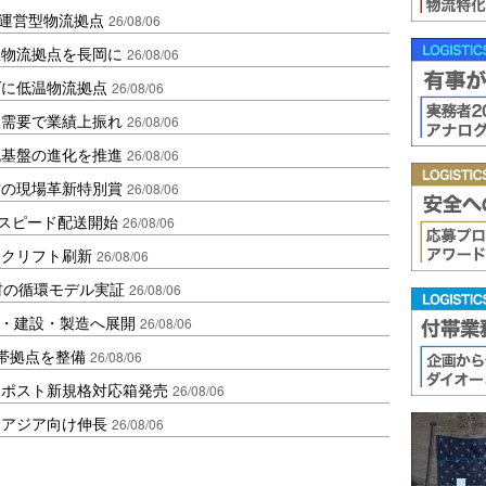
運営型物流拠点
26/08/06
温物流拠点を長岡に
26/08/06
ダに低温物流拠点
26/08/06
送需要で業績上振れ
26/08/06
流基盤の進化を推進
26/08/06
賞の現場革新特別賞
26/08/06
しスピード配送開始
26/08/06
ークリフト刷新
26/08/06
材の循環モデル実証
26/08/06
物流・建設・製造へ展開
26/08/06
帯拠点を整備
26/08/06
クポスト新規格対応箱発売
26/08/06
・アジア向け伸長
26/08/06