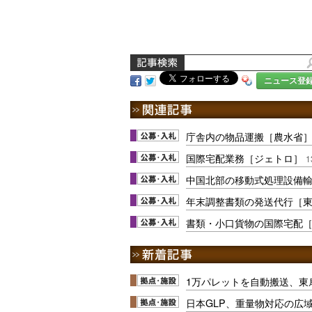
ニュース登
庁舎内の物品運搬［農水省
国際宅配業務［ジェトロ］
1
中国北部の移動式処理設備
年末調整書類の発送代行［
書類・小口貨物の国際宅配
1万パレットを自動搬送、東
日本GLP、重量物対応の広