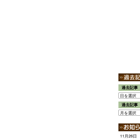
過去記事
過去記事
11月26日