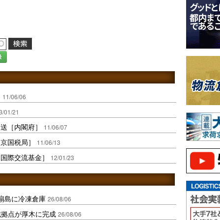
録
］
11/06/06
3/01/21
輸送［内閣府］
11/06/07
東京国税局］
11/06/13
［国際交流基金］
12/01/23
扇島に冷凍倉庫
26/08/06
域拠点が厚木に完成
26/08/06