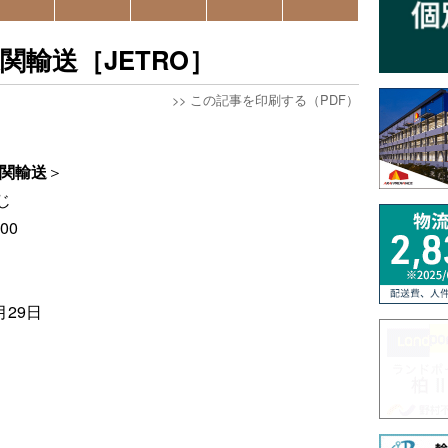
関輸送［JETRO］
>>
この記事を印刷する（PDF）
通関輸送
＞
じ
00
月29日