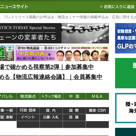
S TODAY｜国内最大の物流ニュースサイト
3PL, SCMなど国内外の最新の物流
、プレスリリース掲載のお申込み
物流セミナー情報の掲載申込み
広告に関する
場で確かめる視察第2弾｜参加募集中
める【物流広報連絡会議】｜会員募集中