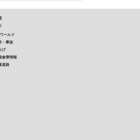
題
報
Pワールド
件・事故
上げ
着倉庫情報
速道路