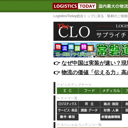
LOGISTIC
LogisticsToday総合トップに戻る
取材のご依頼
👉️
なぜ中国は実装が速い？現
👉️
物流の価値「伝える力」高
ピックアップテーマ
テーマ一覧
スペシャルコンテンツ一覧