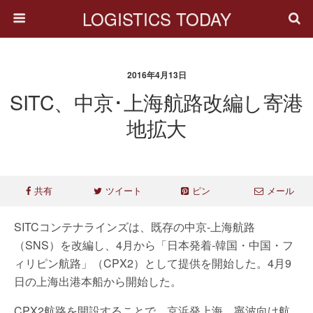
LOGISTICS TODAY
2016年4月13日
SITC、中京･上海航路改編し寄港
地拡大
共有
ツイート
ピン
メール
SITCコンテナラインズは、既存の中京‐上海航路
（SNS）を改編し、4月から「日本発着-韓国・中国・フ
ィリピン航路」（CPX2）として提供を開始した。4月9
日の上海出港本船から開始した。
CPX2航路を開設することで、京浜発上海、寧波向け航