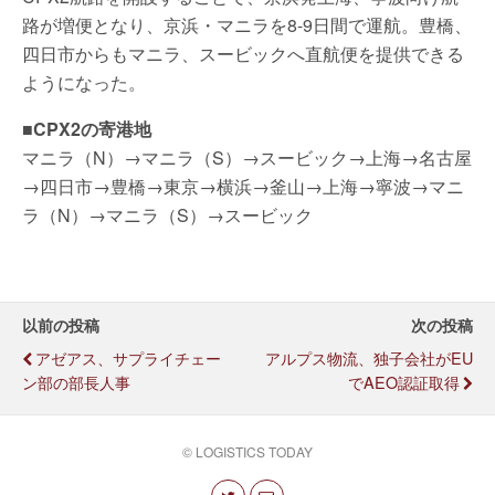
路が増便となり、京浜・マニラを8-9日間で運航。豊橋、
四日市からもマニラ、スービックへ直航便を提供できる
ようになった。
■CPX2の寄港地
マニラ（N）→マニラ（S）→スービック→上海→名古屋
→四日市→豊橋→東京→横浜→釜山→上海→寧波→マニ
ラ（N）→マニラ（S）→スービック
以前の投稿
次の投稿
アゼアス、サプライチェー
アルプス物流、独子会社がEU
ン部の部長人事
でAEO認証取得
© LOGISTICS TODAY