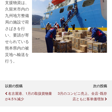
支援物資は、
久留米市内の
九州地方整備
局の施設で荷
さばきを行
い、要請が寄
せられている
熊本県内の被
災地へ輸送を
行う。
以前の投稿
次の投稿
名古屋港、1月の取扱貨物量
3月のコンビニ売上、全店･既存
が4.5％減少
店ともに客単価増加