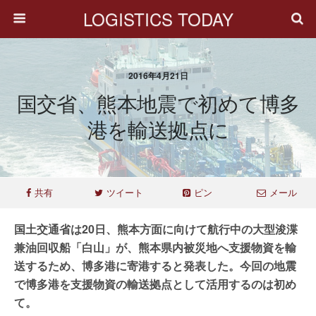
LOGISTICS TODAY
2016年4月21日
国交省、熊本地震で初めて博多
港を輸送拠点に
共有
ツイート
ピン
メール
国土交通省は20日、熊本方面に向けて航行中の大型浚渫
兼油回収船「白山」が、熊本県内被災地へ支援物資を輸
送するため、博多港に寄港すると発表した。今回の地震
で博多港を支援物資の輸送拠点として活用するのは初め
て。