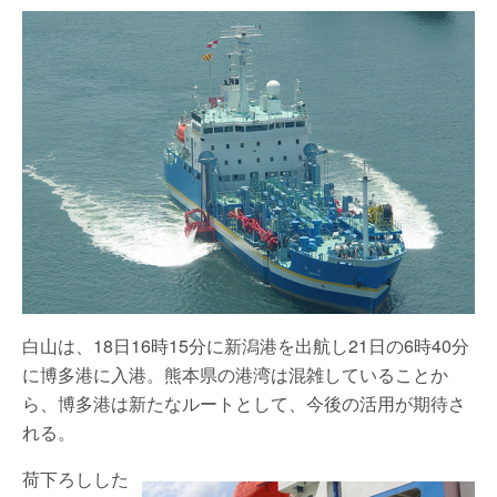
白山は、18日16時15分に新潟港を出航し21日の6時40分
に博多港に入港。熊本県の港湾は混雑していることか
ら、博多港は新たなルートとして、今後の活用が期待さ
れる。
荷下ろしした