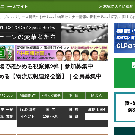
S TODAY｜国内最大の物流ニュースサイト
3PL, SCMなど国内外の最新の物流
、プレスリリース掲載のお申込み
物流セミナー情報の掲載申込み
広告に関する
場で確かめる視察第2弾｜参加募集中
める【物流広報連絡会議】｜会員募集中