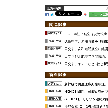
ニュース登
IEC、本社に航空保安対策
徳島空港、運用時間を1時間
国交省、友和道通航空に経
日ブラジル航空当局間協議
国交省、ヤマトなど3社と新
新幹線で再生医療細胞輸送
NXHD中間期、国際物流伸び
SGHD1Q、モリソン連結効
渋沢倉庫1Q、3PL好調で営