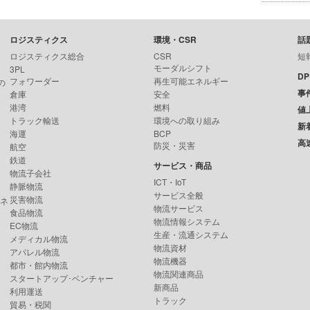
ロジスティクス
環境・CSR
話
ロジスティクス総合
CSR
短
モーダルシフト
3PL
D
フォワーダー
再生可能エネルギー
の
事
倉庫
安全
港湾
燃料
値
トラック輸送
環境への取り組み
新
海運
BCP
高
防災・災害
航空
鉄道
サービス・商品
物流子会社
ICT・IoT
静脈物流
サービス全般
災害物流
ンネ
物流サービス
食品物流
物流情報システム
EC物流
生産・流通システム
メディカル物流
物流資材
アパレル物流
物流機器
都市・館内物流
物流関連商品
スタートアップ･ベンチャー
新商品
利用運送
トラック
貿易・税関