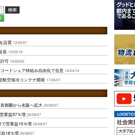
録
室を設置
12/06/07
延長
10/09/19
営許可
16/09/02
、コードシェア枠組み自由化で合意
14/04/14
型航空保冷コンテナ開発
17/08/07
、首都圏から名阪へ拡大
26/08/07
営業益57％増
26/08/07
果で営業益15％増
26/08/07
業益18％増
26/08/07