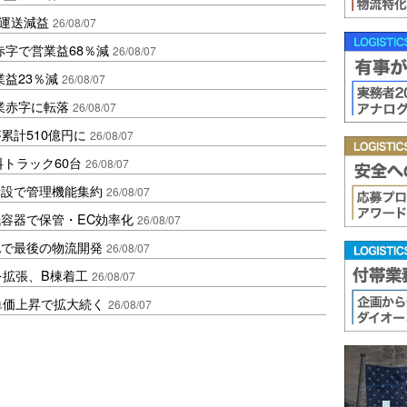
も運送減益
26/08/07
赤字で営業益68％減
26/08/07
益23％減
26/08/07
業赤字に転落
26/08/07
累計510億円に
26/08/07
トラック60台
26/08/07
新設で管理機能集約
26/08/07
容器で保管・EC効率化
26/08/07
地で最後の物流開発
26/08/07
を拡張、B棟着工
26/08/07
、単価上昇で拡大続く
26/08/07