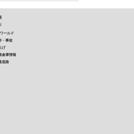
題
報
Pワールド
件・事故
上げ
着倉庫情報
速道路