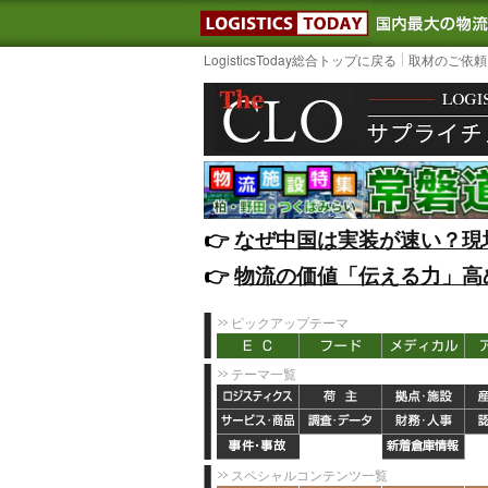
LOGISTIC
LogisticsToday総合トップに戻る
取材のご依頼
👉️
なぜ中国は実装が速い？現
👉️
物流の価値「伝える力」高
ピックアップテーマ
テーマ一覧
スペシャルコンテンツ一覧