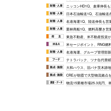
ニッコンHD1Q、倉庫伸長
日本石油輸送1Q、石油輸送
名港海運1Q、陸送伸長も営業
栗林商船1Q、燃料高響き営
東急不動産、米不動産投資が
米セージポイント、RNG燃料
名港海運、グループ管理部
テトラパック、ツナ缶代替紙
大和ハウス、旧パナ茨木跡
CREが朝霞で大型物流拠点
物流15業種市場25.3兆円