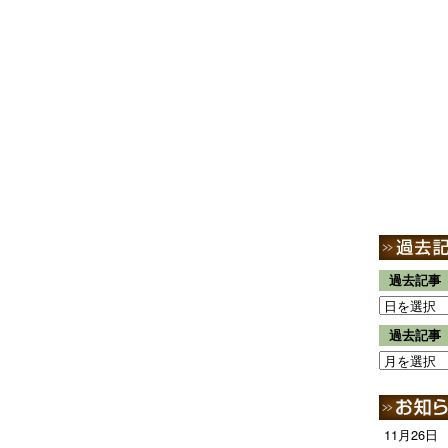
過去記事
過去記事
11月26日