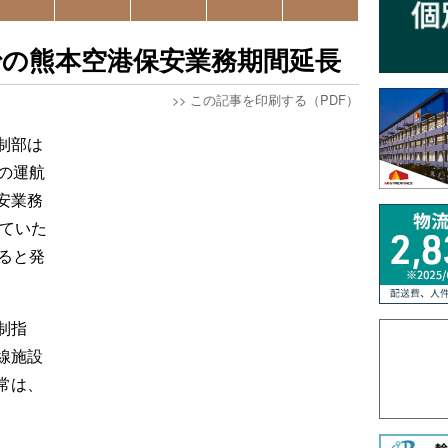
での熊本空港保安業務期間延長
>>
この記事を印刷する（PDF）
制部は
の運航
安業務
していた
ると発
制指
線施設
常は、