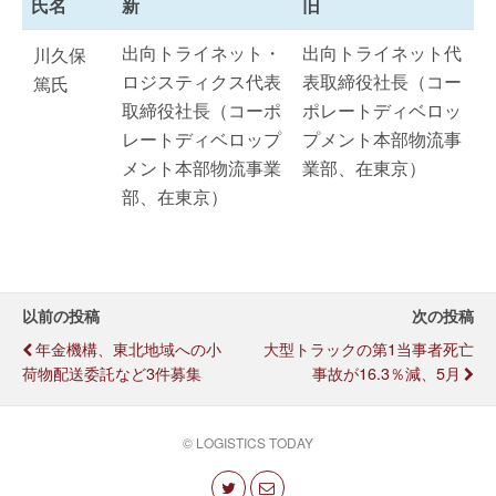
氏名
新
旧
出向トライネット・
出向トライネット代
川久保
ロジスティクス代表
表取締役社長（コー
篤氏
取締役社長（コーポ
ポレートディベロッ
レートディベロップ
プメント本部物流事
メント本部物流事業
業部、在東京）
部、在東京）
以前の投稿
次の投稿
年金機構、東北地域への小
大型トラックの第1当事者死亡
荷物配送委託など3件募集
事故が16.3％減、5月
© LOGISTICS TODAY