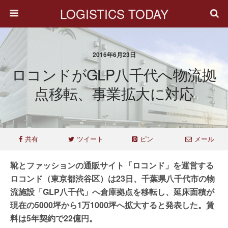
LOGISTICS TODAY
2016年6月23日
ロコンドがGLP八千代へ物流拠
点移転、事業拡大に対応
共有
ツイート
ピン
メール
靴とファッションの通販サイト「ロコンド」を運営する
ロコンド（東京都渋谷区）は23日、千葉県八千代市の物
流施設「GLP八千代」へ倉庫拠点を移転し、延床面積が
現在の5000坪から1万1000坪へ拡大すると発表した。賃
料は5年契約で22億円。