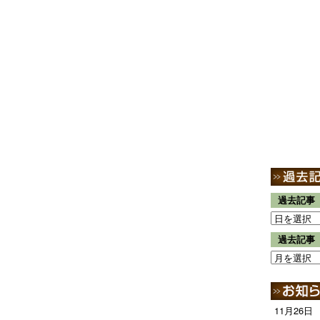
過去記事
過去記事
11月26日