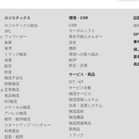
ロジスティクス
環境・CSR
話
ロジスティクス総合
CSR
短
モーダルシフト
3PL
D
フォワーダー
再生可能エネルギー
の
事
倉庫
安全
港湾
燃料
値
トラック輸送
環境への取り組み
新
海運
BCP
高
防災・災害
航空
鉄道
サービス・商品
物流子会社
ICT・IoT
静脈物流
サービス全般
災害物流
ンネ
物流サービス
食品物流
物流情報システム
EC物流
生産・流通システム
メディカル物流
物流資材
アパレル物流
物流機器
都市・館内物流
物流関連商品
スタートアップ･ベンチャー
新商品
利用運送
トラック
貿易・税関