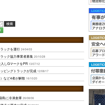
録
トラックを運行
24/04/03
トラック協力事業者募集
20/10/28
投入しGマークをPR
13/07/12
ラッピングトラックが完成
12/08/17
）など4者が解散
16/10/20
扇島に冷凍倉庫
26/08/06
域拠点が厚木に完成