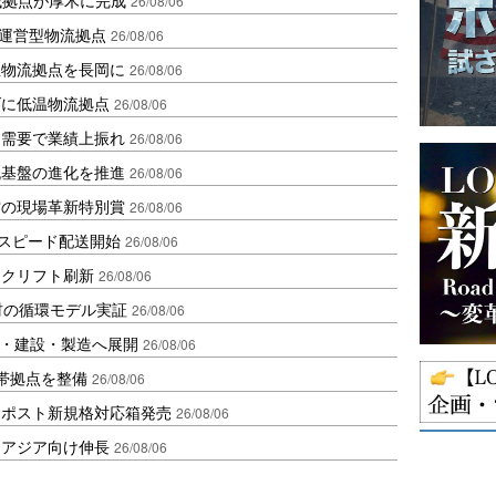
26/08/06
運営型物流拠点
26/08/06
温物流拠点を長岡に
26/08/06
ダに低温物流拠点
26/08/06
送需要で業績上振れ
26/08/06
流基盤の進化を推進
26/08/06
賞の現場革新特別賞
26/08/06
しスピード配送開始
26/08/06
ークリフト刷新
26/08/06
材の循環モデル実証
26/08/06
物流・建設・製造へ展開
26/08/06
帯拠点を整備
26/08/06
クポスト新規格対応箱発売
26/08/06
・アジア向け伸長
26/08/06