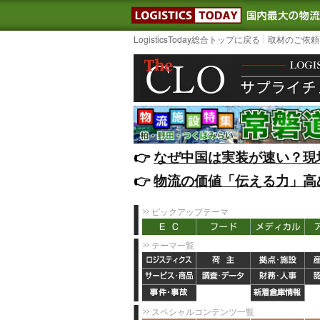
LOGISTIC
LogisticsToday総合トップに戻る
取材のご依頼
👉️
なぜ中国は実装が速い？現
👉️
物流の価値「伝える力」高
ピックアップテーマ
テーマ一覧
スペシャルコンテンツ一覧