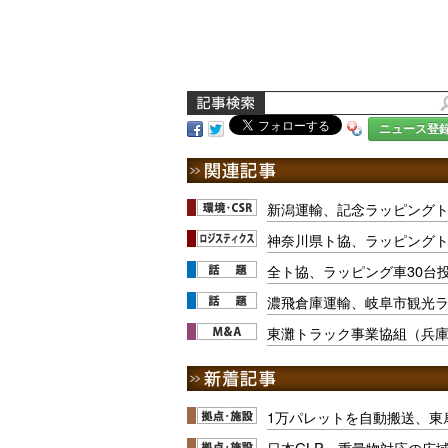
ニュース登
新潟運輸、記念ラッピング
神奈川県ト協、ラッピング
全ト協、ラッピング車30台
濃飛倉庫運輸、岐阜市観光
東灘トラック事業協組（兵庫
1万パレットを自動搬送、東
日本GLP、重量物対応の広