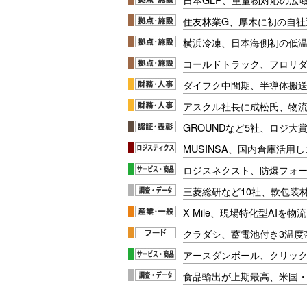
住友林業G、厚木に初の自社
横浜冷凍、日本海側初の低
コールドトラック、フロリ
ダイフク中間期、半導体搬
アスクル社長に成松氏、物
GROUNDなど5社、ロジ大
MUSINSA、国内倉庫活用
ロジスネクスト、防爆フォ
三菱総研など10社、軟包装
X Mile、現場特化型AIを
クラダシ、蓄電池付き3温度
アースダンボール、クリッ
食品輸出が上期最高、米国