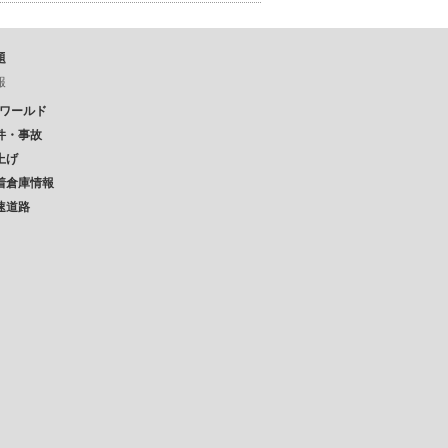
題
報
Pワールド
件・事故
上げ
着倉庫情報
速道路