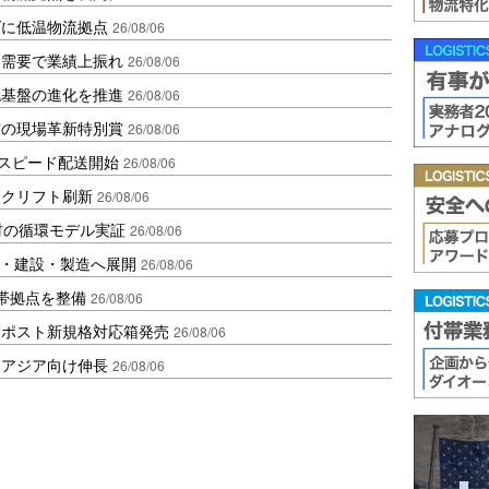
ダに低温物流拠点
26/08/06
送需要で業績上振れ
26/08/06
流基盤の進化を推進
26/08/06
賞の現場革新特別賞
26/08/06
しスピード配送開始
26/08/06
ークリフト刷新
26/08/06
材の循環モデル実証
26/08/06
物流・建設・製造へ展開
26/08/06
帯拠点を整備
26/08/06
クポスト新規格対応箱発売
26/08/06
・アジア向け伸長
26/08/06