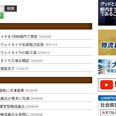
録
イヤを1356億円で買収
16/03/28
イウェイタイヤ生産能力拡張
18/01/15
イウェイタイヤの新工場
20/09/14
用タイヤ工場を開設
14/04/24
の買収完了
17/03/16
扇島に冷凍倉庫
26/08/06
域拠点が厚木に完成
26/08/06
運営型物流拠点
26/08/06
温物流拠点を長岡に
26/08/06