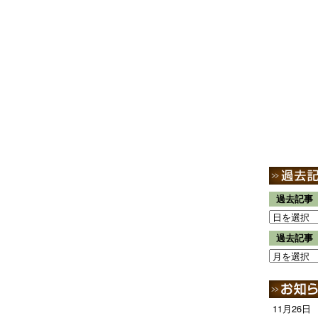
過去記事
過去記事
11月26日