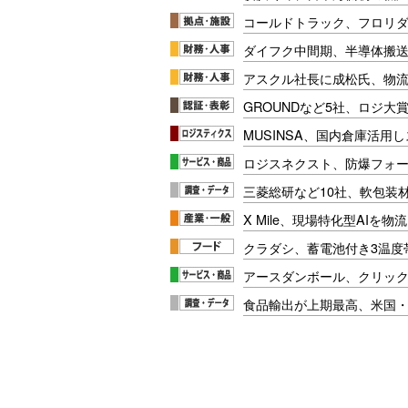
コールドトラック、フロリ
ダイフク中間期、半導体搬
アスクル社長に成松氏、物
GROUNDなど5社、ロジ大
MUSINSA、国内倉庫活用
ロジスネクスト、防爆フォ
三菱総研など10社、軟包装
X Mile、現場特化型AIを
クラダシ、蓄電池付き3温度
アースダンボール、クリッ
食品輸出が上期最高、米国