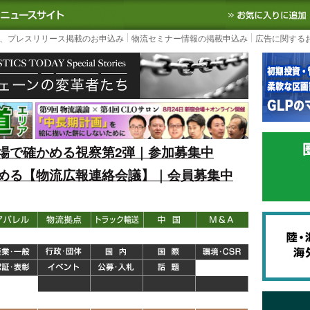
S TODAY｜国内最大の物流ニュースサイト
3PL, SCMなど国内外の最新の物流
、プレスリリース掲載のお申込み
物流セミナー情報の掲載申込み
広告に関する
場で確かめる視察第2弾｜参加募集中
める【物流広報連絡会議】｜会員募集中