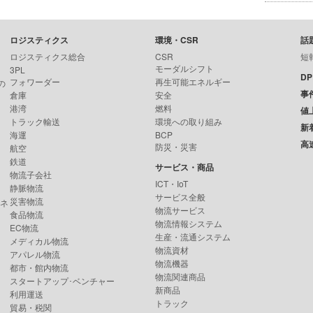
ロジスティクス
環境・CSR
話
ロジスティクス総合
CSR
短
モーダルシフト
3PL
D
フォワーダー
再生可能エネルギー
の
事
倉庫
安全
港湾
燃料
値
トラック輸送
環境への取り組み
新
海運
BCP
高
防災・災害
航空
鉄道
サービス・商品
物流子会社
ICT・IoT
静脈物流
サービス全般
災害物流
ンネ
物流サービス
食品物流
物流情報システム
EC物流
生産・流通システム
メディカル物流
物流資材
アパレル物流
物流機器
都市・館内物流
物流関連商品
スタートアップ･ベンチャー
新商品
利用運送
トラック
貿易・税関