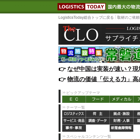
LOGISTIC
LogisticsToday総合トップに戻る
取材のご依頼
👉️
なぜ中国は実装が速い？現
👉️
物流の価値「伝える力」高
ピックアップテーマ
テーマ一覧
スペシャルコンテンツ一覧