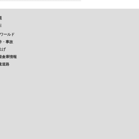
題
報
Pワールド
件・事故
上げ
着倉庫情報
速道路