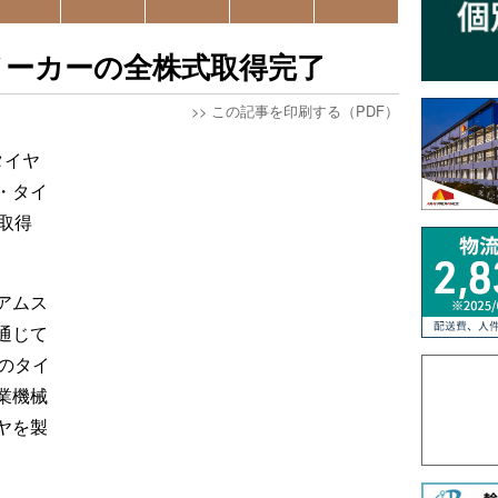
メーカーの全株式取得完了
>>
この記事を印刷する（PDF）
タイヤ
・タイ
取得
アムス
通じて
のタイ
業機械
ヤを製