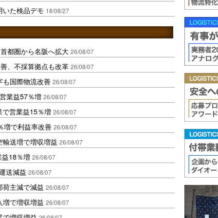
用いた検品デモ
18/08/27
、首都圏から名阪へ拡大
26/08/07
に改善、不採算拠点も改革
26/08/07
字も国際物流改善
26/08/07
営業益57％増
26/08/07
果で営業益15％増
26/08/07
2％増で利益率改善
26/08/07
空輸送増で増収増益
26/08/07
業益18％増
26/08/07
も運送減益
26/08/07
部荷主減で減益
26/08/07
入増で増収増益
26/08/07
昇で増収増益
26/08/07