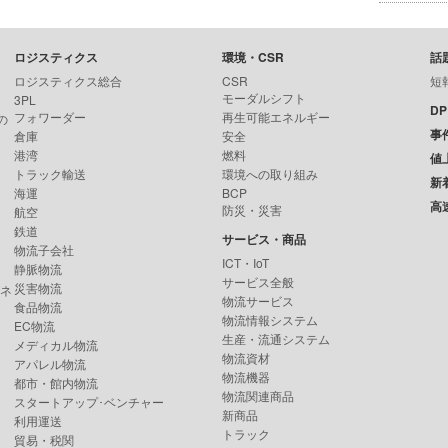
ロジスティクス
環境・CSR
話
ロジスティクス総合
CSR
短
モーダルシフト
3PL
D
フォワーダー
再生可能エネルギー
の
事
倉庫
安全
港湾
燃料
値
トラック輸送
環境への取り組み
新
海運
BCP
高
防災・災害
航空
鉄道
サービス・商品
物流子会社
ICT・IoT
静脈物流
サービス全般
災害物流
ンネ
物流サービス
食品物流
物流情報システム
EC物流
生産・流通システム
メディカル物流
物流資材
アパレル物流
物流機器
都市・館内物流
物流関連商品
スタートアップ･ベンチャー
新商品
利用運送
トラック
貿易・税関