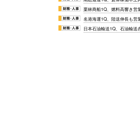
栗林商船1Q、燃料高響き営
名港海運1Q、陸送伸長も営業
日本石油輸送1Q、石油輸送