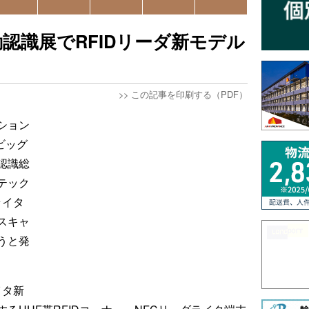
認識展でRFIDリーダ新モデル
>>
この記事を印刷する（PDF）
ション
ビッグ
認識総
テック
ライタ
スキャ
うと発
イタ新