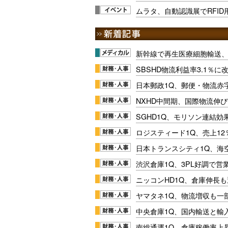
ムラタ、自動認識展でRFID
新幹線で再生医療細胞輸送
SBSHD物流利益率3.1％
日本郵政1Q、郵便・物流赤
NXHD中間期、国際物流伸び
SGHD1Q、モリソン連結効
ロジスティード1Q、売上1
日本トランスシティ1Q、海
渋沢倉庫1Q、3PL好調で営
ニッコンHD1Q、倉庫伸長
ヤマタネ1Q、物流増収も一
中央倉庫1Q、国内輸送と輸
南総通運1Q、倉庫稼働率上