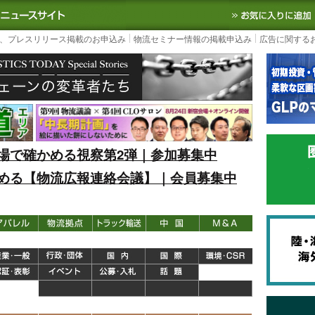
S TODAY｜国内最大の物流ニュースサイト
3PL, SCMなど国内外の最新の物流
、プレスリリース掲載のお申込み
物流セミナー情報の掲載申込み
広告に関する
場で確かめる視察第2弾｜参加募集中
める【物流広報連絡会議】｜会員募集中