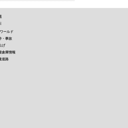
題
報
Pワールド
件・事故
上げ
着倉庫情報
速道路