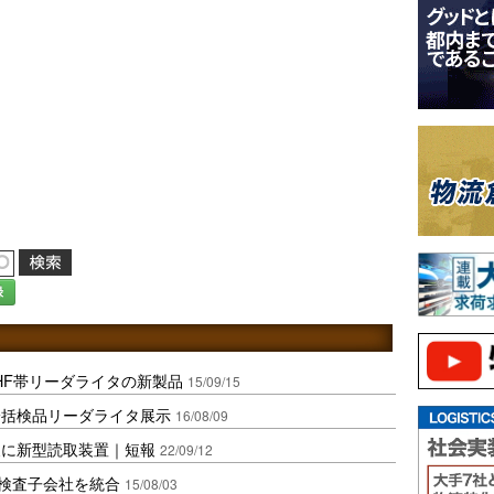
録
HF帯リーダライタの新製品
15/09/15
一括検品リーダライタ展示
16/08/09
展に新型読取装置｜短報
22/09/12
検査子会社を統合
15/08/03