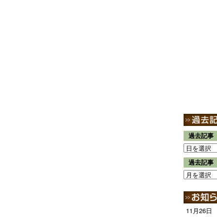
過去記事
過去記事
11月26日