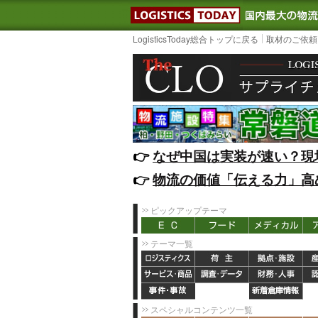
LOGISTIC
LogisticsToday総合トップに戻る
取材のご依頼
👉️
なぜ中国は実装が速い？現
👉️
物流の価値「伝える力」高
ピックアップテーマ
テーマ一覧
スペシャルコンテンツ一覧