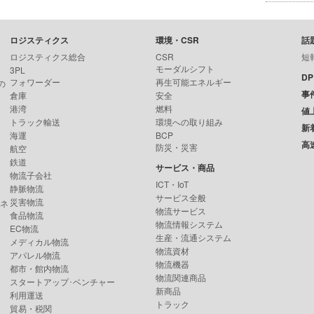
ロジスティクス
環境・CSR
話
ロジスティクス総合
CSR
短
モーダルシフト
3PL
D
フォワーダー
再生可能エネルギー
の
事
倉庫
安全
港湾
燃料
値
トラック輸送
環境への取り組み
新
海運
BCP
高
防災・災害
航空
鉄道
サービス・商品
物流子会社
ICT・IoT
静脈物流
サービス全般
災害物流
ンネ
物流サービス
食品物流
物流情報システム
EC物流
生産・流通システム
メディカル物流
物流資材
アパレル物流
物流機器
都市・館内物流
物流関連商品
スタートアップ･ベンチャー
新商品
利用運送
トラック
貿易・税関