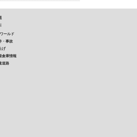
題
報
Pワールド
件・事故
上げ
着倉庫情報
速道路