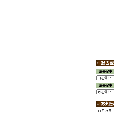
過去記事
過去記事
11月26日