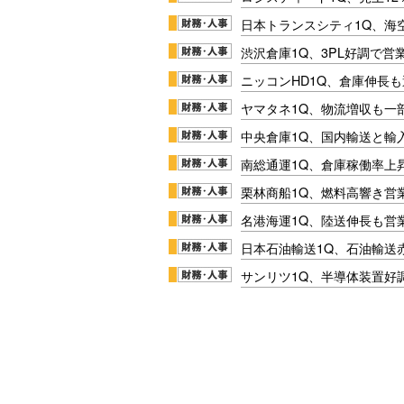
日本トランスシティ1Q、海
渋沢倉庫1Q、3PL好調で営
ニッコンHD1Q、倉庫伸長
ヤマタネ1Q、物流増収も一
中央倉庫1Q、国内輸送と輸
南総通運1Q、倉庫稼働率上
栗林商船1Q、燃料高響き営
名港海運1Q、陸送伸長も営業
日本石油輸送1Q、石油輸送
サンリツ1Q、半導体装置好調