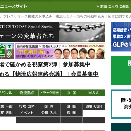
S TODAY｜国内最大の物流ニュースサイト
3PL, SCMなど国内外の最新の物流
、プレスリリース掲載のお申込み
物流セミナー情報の掲載申込み
広告に関する
場で確かめる視察第2弾｜参加募集中
める【物流広報連絡会議】｜会員募集中