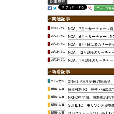
ニュース登
NCA、7月のサーチャージ適用
NCA、6月のサーチャージ5-
NCA、9月1日以降のサーチ
NCA、12月以降のサーチャ
NCA、1月以降のサーチャー
新幹線で再生医療細胞輸送
日本郵政1Q、郵便・物流赤
NXHD中間期、国際物流伸び
SGHD1Q、モリソン連結効
ロジスティード1Q、売上1