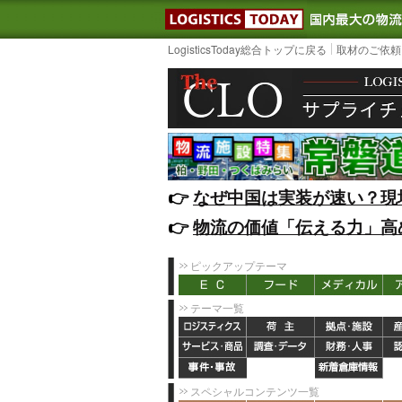
LOGISTIC
LogisticsToday総合トップに戻る
取材のご依頼
👉️
なぜ中国は実装が速い？現
👉️
物流の価値「伝える力」高
ピックアップテーマ
テーマ一覧
スペシャルコンテンツ一覧