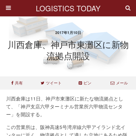
LOGISTICS TODAY
2017年1月10日
川西倉庫、神戸市東灘区に新物
流拠点開設
共有
ツイート
ピン
メール
川西倉庫は11日、神戸市東灘区に新たな物流拠点とし
て、「神戸支店六甲ターミナル営業所六甲物流センタ
ー」を開設する。
この営業所は、阪神高速5号湾岸線六甲アイランド北イ
ンターに近く、物流拠点として適した立地にあるため阪