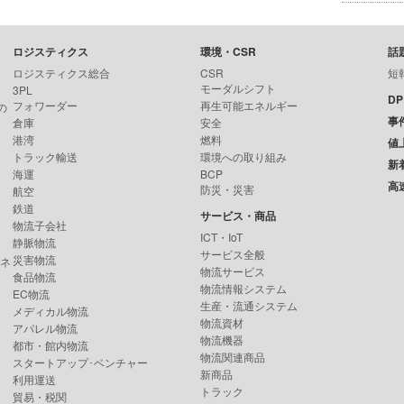
ロジスティクス
環境・CSR
話
ロジスティクス総合
CSR
短
モーダルシフト
3PL
D
フォワーダー
再生可能エネルギー
の
事
倉庫
安全
港湾
燃料
値
トラック輸送
環境への取り組み
新
海運
BCP
高
防災・災害
航空
鉄道
サービス・商品
物流子会社
ICT・IoT
静脈物流
サービス全般
災害物流
ンネ
物流サービス
食品物流
物流情報システム
EC物流
生産・流通システム
メディカル物流
物流資材
アパレル物流
物流機器
都市・館内物流
物流関連商品
スタートアップ･ベンチャー
新商品
利用運送
トラック
貿易・税関