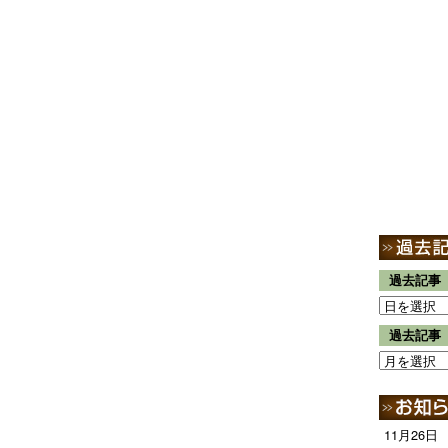
過去記事
過去記事
11月26日