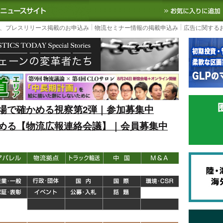
S TODAY｜国内最大の物流ニュースサイト
3PL, SCMなど国内外の最新の物流
、プレスリリース掲載のお申込み
物流セミナー情報の掲載申込み
広告に関する
場で確かめる視察第2弾｜参加募集中
める【物流広報連絡会議】｜会員募集中