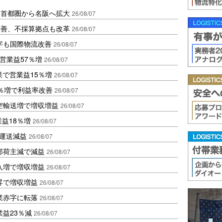
、首都圏から名阪へ拡大
26/08/07
に改善、不採算拠点も改革
26/08/07
字も国際物流改善
26/08/07
営業益57％増
26/08/07
果で営業益15％増
26/08/07
2％増で利益率改善
26/08/07
空輸送増で増収増益
26/08/07
業益18％増
26/08/07
も運送減益
26/08/07
部荷主減で減益
26/08/07
入増で増収増益
26/08/07
昇で増収増益
26/08/07
業赤字に転落
26/08/07
益23％減
26/08/07