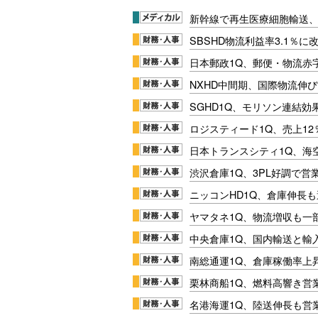
新幹線で再生医療細胞輸送
SBSHD物流利益率3.1％
日本郵政1Q、郵便・物流赤
NXHD中間期、国際物流伸び
SGHD1Q、モリソン連結効
ロジスティード1Q、売上1
日本トランスシティ1Q、海
渋沢倉庫1Q、3PL好調で営
ニッコンHD1Q、倉庫伸長
ヤマタネ1Q、物流増収も一
中央倉庫1Q、国内輸送と輸
南総通運1Q、倉庫稼働率上
栗林商船1Q、燃料高響き営
名港海運1Q、陸送伸長も営業