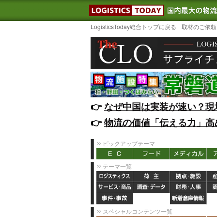
LOGISTIC
LogisticsToday総合トップに戻る
取材のご依頼
👉️
なぜ中国は実装が速い？現
👉️
物流の価値「伝える力」高
ピックアップテーマ
テーマ一覧
スペシャルコンテンツ一覧