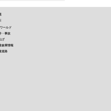
題
報
Pワールド
件・事故
上げ
着倉庫情報
速道路