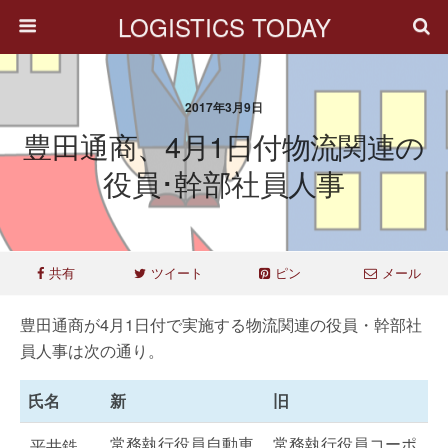
LOGISTICS TODAY
2017年3月9日
豊田通商、4月1日付物流関連の
役員･幹部社員人事
共有
ツイート
ピン
メール
豊田通商が4月1日付で実施する物流関連の役員・幹部社
員人事は次の通り。
氏名
新
旧
常務執行役員自動車
常務執行役員コーポ
平井鉄