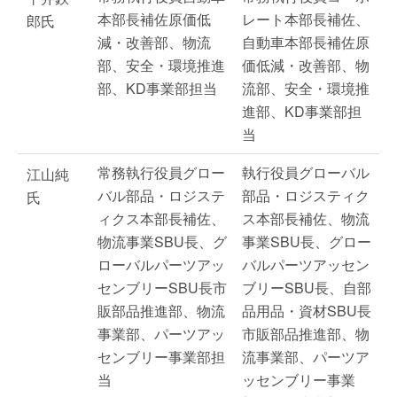
本部長補佐原価低
レート本部長補佐、
郎氏
減・改善部、物流
自動車本部長補佐原
部、安全・環境推進
価低減・改善部、物
部、KD事業部担当
流部、安全・環境推
進部、KD事業部担
当
常務執行役員グロー
執行役員グローバル
江山純
バル部品・ロジステ
部品・ロジスティク
氏
ィクス本部長補佐、
ス本部長補佐、物流
物流事業SBU長、グ
事業SBU長、グロー
ローバルパーツアッ
バルパーツアッセン
センブリーSBU長市
ブリーSBU長、自部
販部品推進部、物流
品用品・資材SBU長
事業部、パーツアッ
市販部品推進部、物
センブリー事業部担
流事業部、パーツア
当
ッセンブリー事業