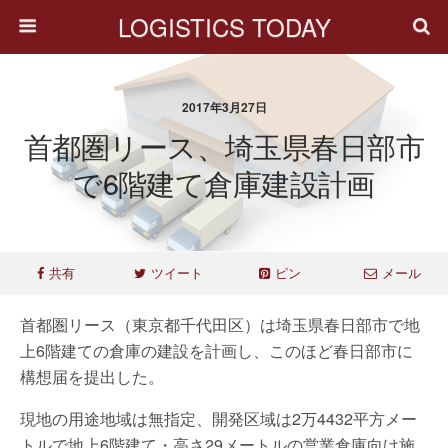
LOGISTICS TODAY
2017年3月27日
首都圏リース、埼玉県春日部市
で6階建て倉庫建設計画
共有
ツイート
ピン
メール
首都圏リース（東京都千代田区）は埼玉県春日部市で地
上6階建ての倉庫の建設を計画し、このほど春日部市に
構想届を提出した。
現地の用途地域は無指定、開発区域は2万4432平方メー
トルで地上6階建て・高さ29メートルの営業倉庫向け施