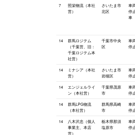
7
照栄物流（本社
さいたま市
車
営）
北区
停止
車
14
群馬ロジテム
千葉市中央
車
（千葉営、旧：
区
停止
千葉ロジテム本
社営）
14
ミナシア（本社
さいたま市
車
営）
岩槻区
停止
14
エンジェルライ
千葉県茂原
車
ン（本社営）
市
停止
14
群馬LPG物流
群馬県高崎
車
（本社営）
市
停止
14
八木沢忠（個人
栃木県那須
車
事業主、本店
塩原市
停止
営）