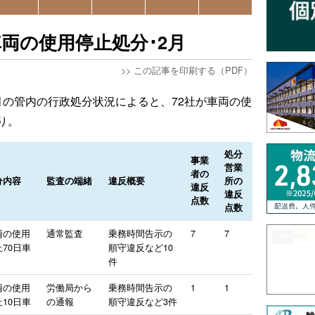
車両の使用停止処分･2月
>>
この記事を印刷する（PDF）
月の管内の行政処分状況によると、72社が車両の使
り。
処分
事業
営業
者の
分内容
監査の端緒
違反概要
所の
違反
違反
点数
点数
両の使用
通常監査
乗務時間告示の
7
7
70日車
順守違反など10
件
両の使用
労働局から
乗務時間告示の
1
1
10日車
の通報
順守違反など3件