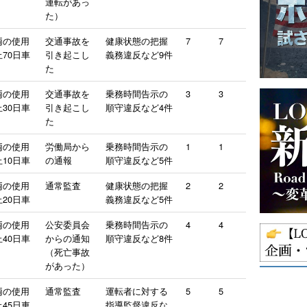
運転があっ
た）
両の使用
交通事故を
健康状態の把握
7
7
70日車
引き起こし
義務違反など9件
た
両の使用
交通事故を
乗務時間告示の
3
3
30日車
引き起こし
順守違反など4件
た
両の使用
労働局から
乗務時間告示の
1
1
10日車
の通報
順守違反など5件
両の使用
通常監査
健康状態の把握
2
2
20日車
義務違反など5件
両の使用
公安委員会
乗務時間告示の
4
4
40日車
からの通知
順守違反など8件
（死亡事故
があった）
両の使用
通常監査
運転者に対する
5
5
45日車
指導監督違反な