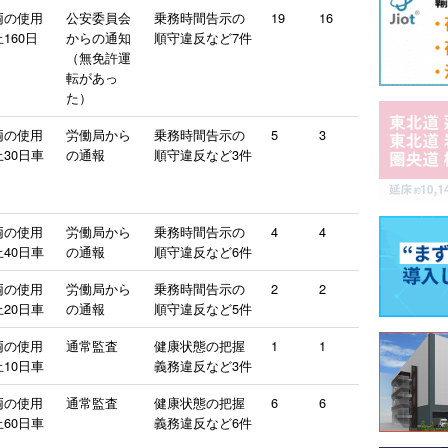
両の使用
公安委員会
乗務時間告示の
19
16
160日
からの通知
順守違反など7件
（無免許運
転があっ
た）
両の使用
労働局から
乗務時間告示の
5
3
30日車
の通報
順守違反など3件
両の使用
労働局から
乗務時間告示の
4
4
40日車
の通報
順守違反など6件
両の使用
労働局から
乗務時間告示の
2
2
20日車
の通報
順守違反など5件
両の使用
通常監査
健康状態の把握
1
1
10日車
義務違反など3件
両の使用
通常監査
健康状態の把握
6
6
60日車
義務違反など6件