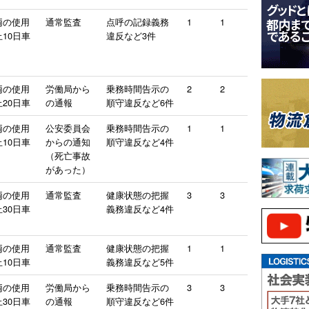
両の使用
通常監査
点呼の記録義務
1
1
10日車
違反など3件
両の使用
労働局から
乗務時間告示の
2
2
20日車
の通報
順守違反など6件
両の使用
公安委員会
乗務時間告示の
1
1
10日車
からの通知
順守違反など4件
（死亡事故
があった）
両の使用
通常監査
健康状態の把握
3
3
30日車
義務違反など4件
両の使用
通常監査
健康状態の把握
1
1
10日車
義務違反など5件
両の使用
労働局から
乗務時間告示の
3
3
30日車
の通報
順守違反など6件