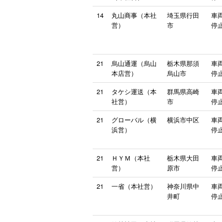
14
丸山商事（本社
埼玉県行田
車
営）
市
停止
21
烏山通運（烏山
栃木県那須
車
本店営）
烏山市
停止
21
タケシ運送（本
群馬県高崎
車
社営）
市
停止
21
グローバル（横
横浜市中区
車
浜営）
停止
21
ＨＹＭ（本社
栃木県大田
車
営）
原市
停止
21
一省（本社営）
神奈川県中
車
井町
停止