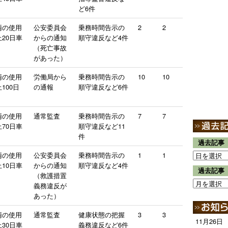
ど6件
両の使用
公安委員会
乗務時間告示の
2
2
20日車
からの通知
順守違反など4件
（死亡事故
があった）
両の使用
労働局から
乗務時間告示の
10
10
100日
の通報
順守違反など6件
両の使用
通常監査
乗務時間告示の
7
7
70日車
順守違反など11
件
過去記事
両の使用
公安委員会
乗務時間告示の
1
1
10日車
からの通知
順守違反など4件
過去記事
（救護措置
義務違反が
あった）
両の使用
通常監査
健康状態の把握
3
3
11月26日
30日車
義務違反など6件