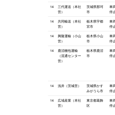
14
三代運送（本社
茨城県那珂
車
営）
市
停止
14
共同輸送（本社
栃木県宇都
車
営）
宮市
停止
14
興隆運輸（小山
栃木県小山
車
営）
市
停止
14
鹿沼梱包運輸
栃木県鹿沼
車
（流通センター
市
停止
営）
14
浅井（茨城営）
茨城県かす
車
みがうら市
停止
14
広域産業（本社
東京都葛飾
車
営）
区
停止