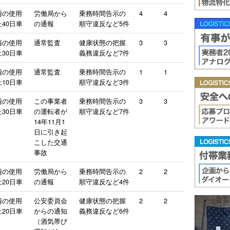
両の使用
労働局から
乗務時間告示の
4
4
40日車
の通報
順守違反など5件
両の使用
通常監査
健康状態の把握
3
3
30日車
義務違反など7件
両の使用
通常監査
乗務時間告示の
1
1
10日車
順守違反など3件
両の使用
この事業者
乗務時間告示の
3
3
30日車
の運転者が
順守違反など7件
14年11月1
日に引き起
こした交通
事故
両の使用
労働局から
乗務時間告示の
2
2
20日車
の通報
順守違反など4件
両の使用
公安委員会
健康状態の把握
2
2
20日車
からの通知
義務違反など6件
（酒気帯び