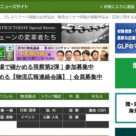
S TODAY｜国内最大の物流ニュースサイト
3PL, SCMなど国内外の最新の物流
、プレスリリース掲載のお申込み
物流セミナー情報の掲載申込み
広告に関する
場で確かめる視察第2弾｜参加募集中
める【物流広報連絡会議】｜会員募集中