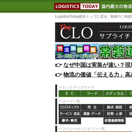
LOGISTIC
LogisticsToday総合トップに戻る
取材のご依頼
👉️
なぜ中国は実装が速い？現
👉️
物流の価値「伝える力」高
ピックアップテーマ
テーマ一覧
スペシャルコンテンツ一覧