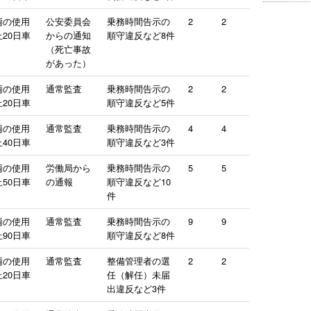
両の使用
公安委員会
乗務時間告示の
2
2
20日車
からの通知
順守違反など8件
（死亡事故
があった）
両の使用
通常監査
乗務時間告示の
2
2
20日車
順守違反など5件
両の使用
通常監査
乗務時間告示の
4
4
40日車
順守違反など3件
両の使用
労働局から
乗務時間告示の
5
5
50日車
の通報
順守違反など10
件
両の使用
通常監査
乗務時間告示の
9
9
90日車
順守違反など8件
両の使用
通常監査
整備管理者の選
2
2
20日車
任（解任）未届
出違反など3件