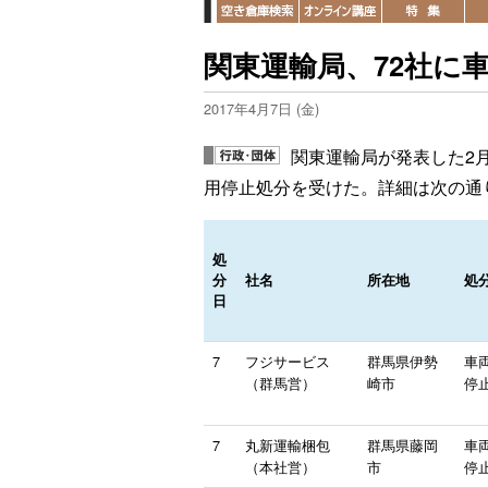
関東運輸局、72社に
2017年4月7日 (金)
関東運輸局が発表した2
用停止処分を受けた。詳細は次の通
処
分
社名
所在地
処
日
7
フジサービス
群馬県伊勢
車
（群馬営）
崎市
停止
7
丸新運輸梱包
群馬県藤岡
車
（本社営）
市
停止