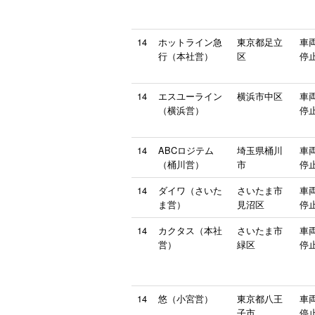
14
ホットライン急
東京都足立
車
行（本社営）
区
停止
14
エスユーライン
横浜市中区
車
（横浜営）
停止
14
ABCロジテム
埼玉県桶川
車
（桶川営）
市
停止
14
ダイワ（さいた
さいたま市
車
ま営）
見沼区
停止
14
カクタス（本社
さいたま市
車
営）
緑区
停止
14
悠（小宮営）
東京都八王
車
子市
停止