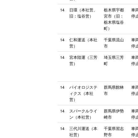
14
日環（本社営、
栃木県宇都
車
旧：塩谷営）
宮市（旧：
停止
栃木県塩谷
町）
14
仁和運送（本社
千葉県流山
車
営）
市
停止
14
宮本陸運（三芳
埼玉県三芳
車
営）
町
停止
14
バイオロジステ
群馬県館林
車
ィクス（本社
市
停止
営）
14
スパークルライ
群馬県伊勢
車
ン（本社営）
崎市
停止
14
三代川運送（本
千葉県習志
車
社営）
野市
停止