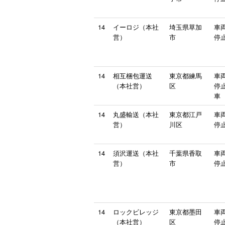
14
イーロジ（本社
埼玉県草加
車
営）
市
停止
14
相互梱包運送
東京都練馬
車
（本社営）
区
停止
車
14
丸盛輸送（本社
東京都江戸
車
営）
川区
停止
14
須沢運送（本社
千葉県香取
車
営）
市
停止
14
ロックビレッジ
東京都墨田
車
（本社営）
区
停止