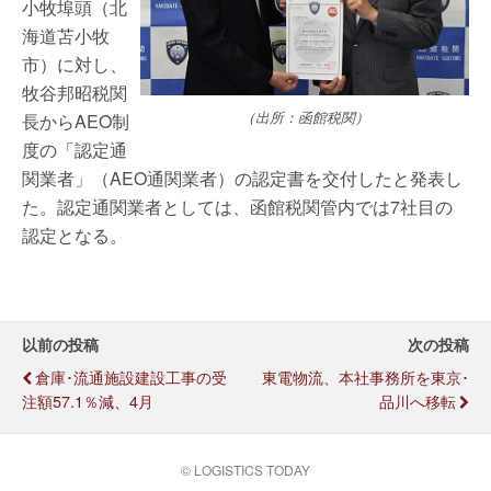
小牧埠頭（北
海道苫小牧
市）に対し、
牧谷邦昭税関
（出所：函館税関）
長からAEO制
度の「認定通
関業者」（AEO通関業者）の認定書を交付したと発表し
た。認定通関業者としては、函館税関管内では7社目の
認定となる。
以前の投稿
次の投稿
倉庫･流通施設建設工事の受
東電物流、本社事務所を東京･
注額57.1％減、4月
品川へ移転
© LOGISTICS TODAY