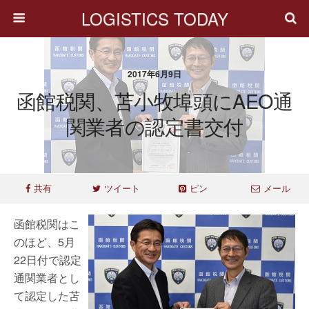
LOGISTICS TODAY
2017年6月9日
函館税関、苫小牧埠頭にAEO通
関業者の認定書交付
共有
ツイート
ピン
メール
函館税関はこ
のほど、5月
22日付で認定
通関業者とし
て認定した苫