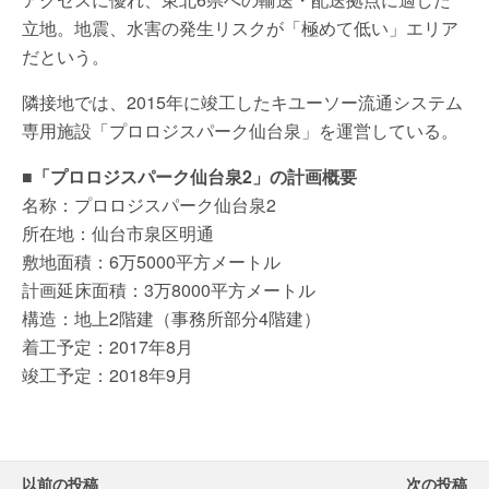
立地。地震、水害の発生リスクが「極めて低い」エリア
だという。
隣接地では、2015年に竣工したキユーソー流通システム
専用施設「プロロジスパーク仙台泉」を運営している。
■「プロロジスパーク仙台泉2」の計画概要
名称：プロロジスパーク仙台泉2
所在地：仙台市泉区明通
敷地面積：6万5000平方メートル
計画延床面積：3万8000平方メートル
構造：地上2階建（事務所部分4階建）
着工予定：2017年8月
竣工予定：2018年9月
以前の投稿
次の投稿