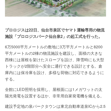
プロロジスは22日、仙台市泉区でヤマト運輸専用の物流
施設「プロロジスパーク仙台泉2」の起工式を行った。
6万5000平方メートルの敷地に3万平方メートルと8200
平方メートルの2棟の物流施設を建設し、面積の大きな
西棟には屋根を架けたスロープを設け、降雪時にも大型
トラックが2階部分へ安全に通行できる設計とする。倉
庫内には保冷庫を設け、多様な荷物に対応できるように
する。
全館にLED照明を採用し、屋根面には1メガワットの太
陽光発電を設置するほか、非常用自家発電機を備える。
建設予定地の泉パークタウンは東北自動車道泉ICから2.5