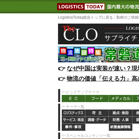
LOGISTIC
LogisticsToday総合トップに戻る
取材のご依頼
👉️
なぜ中国は実装が速い？現
👉️
物流の価値「伝える力」高
ピックアップテーマ
テーマ一覧
スペシャルコンテンツ一覧