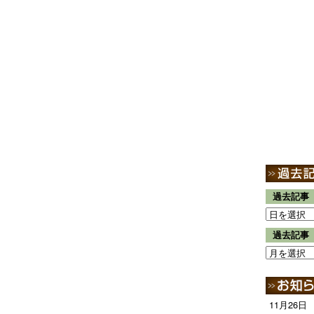
過去記事
過去記事
11月26日