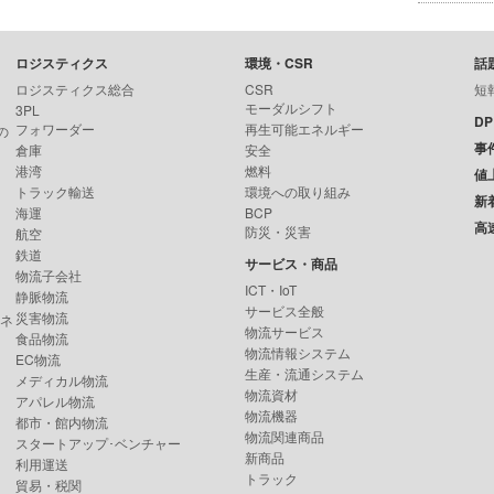
ロジスティクス
環境・CSR
話
ロジスティクス総合
CSR
短
モーダルシフト
3PL
D
フォワーダー
再生可能エネルギー
の
事
倉庫
安全
港湾
燃料
値
トラック輸送
環境への取り組み
新
海運
BCP
高
防災・災害
航空
鉄道
サービス・商品
物流子会社
ICT・IoT
静脈物流
サービス全般
災害物流
ンネ
物流サービス
食品物流
物流情報システム
EC物流
生産・流通システム
メディカル物流
物流資材
アパレル物流
物流機器
都市・館内物流
物流関連商品
スタートアップ･ベンチャー
新商品
利用運送
トラック
貿易・税関