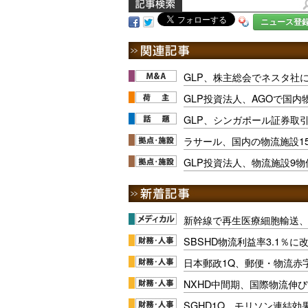
ニュース登
GLP、株主総会でネスタ社
GLP投資法人、AGOで国内
GLP、シンガポール証券取
ラサール、国内の物流施設15
GLP投資法人、物流施設9
新幹線で再生医療細胞輸送
SBSHD物流利益率3.1％
日本郵政1Q、郵便・物流赤
NXHD中間期、国際物流伸び
SGHD1Q、モリソン連結効