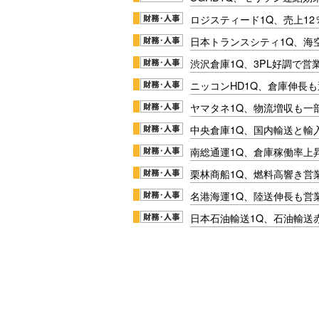
ロジスティード1Q、売上1
日本トランスシティ1Q、海
渋沢倉庫1Q、3PL好調で営
ニッコンHD1Q、倉庫伸長
ヤマタネ1Q、物流増収も一
中央倉庫1Q、国内輸送と輸
南総通運1Q、倉庫稼働率上
栗林商船1Q、燃料高響き営
名港海運1Q、陸送伸長も営業
日本石油輸送1Q、石油輸送