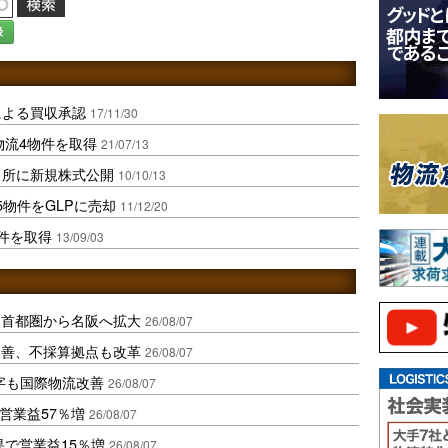
録
による買収承認
17/11/30
物流4物件を取得
21/07/13
引所に新規株式公開
10/10/13
物件をGLPに売却
11/12/20
物件を取得
13/09/03
、首都圏から名阪へ拡大
26/08/07
に改善、不採算拠点も改革
26/08/07
字も国際物流改善
26/08/07
営業益57％増
26/08/07
果で営業益15％増
26/08/07