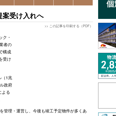
収提案受け入れへ
>>
この記事を印刷する（PDF）
ック・
創業者の
で構成
を受け
ル（1兆
ール政府
による
。
設を管理・運営し、今後も竣工予定物件が多くあ