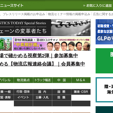
S TODAY｜国内最大の物流ニュースサイト
3PL, SCMなど国内外の最新の物流
、プレスリリース掲載のお申込み
物流セミナー情報の掲載申込み
広告に関する
場で確かめる視察第2弾｜参加募集中
める【物流広報連絡会議】｜会員募集中