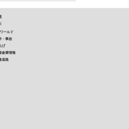
題
報
Pワールド
件・事故
上げ
着倉庫情報
速道路