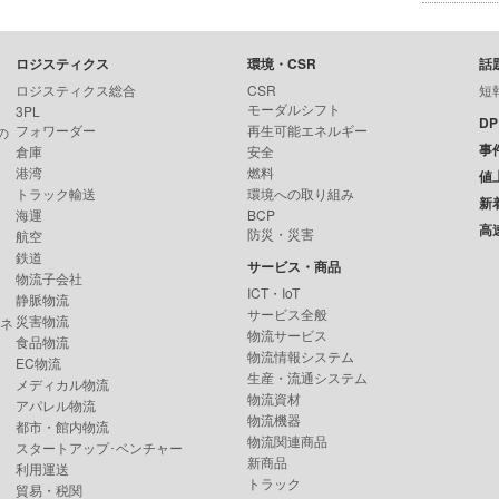
ロジスティクス
環境・CSR
話
ロジスティクス総合
CSR
短
モーダルシフト
3PL
D
フォワーダー
再生可能エネルギー
の
事
倉庫
安全
港湾
燃料
値
トラック輸送
環境への取り組み
新
海運
BCP
高
防災・災害
航空
鉄道
サービス・商品
物流子会社
ICT・IoT
静脈物流
サービス全般
災害物流
ンネ
物流サービス
食品物流
物流情報システム
EC物流
生産・流通システム
メディカル物流
物流資材
アパレル物流
物流機器
都市・館内物流
物流関連商品
スタートアップ･ベンチャー
新商品
利用運送
トラック
貿易・税関