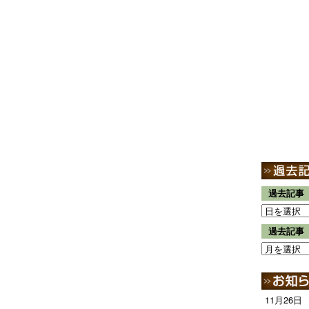
過去記事
過去記事
11月26日