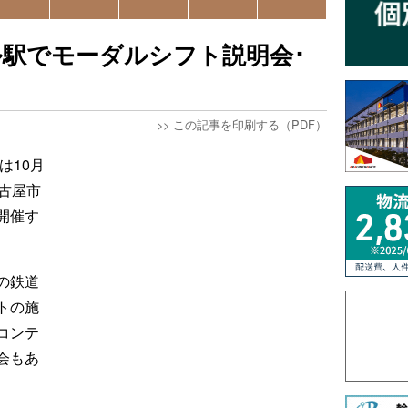
駅でモーダルシフト説明会･
>>
この記事を印刷する（PDF）
は10月
古屋市
開催す
の鉄道
トの施
コンテ
会もあ