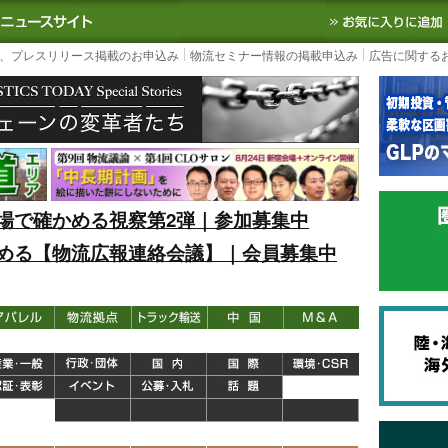
S TODAY｜国内最大の物流ニュースサイト
3PL, SCMなど国内外の最新の物流
、プレスリリース掲載のお申込み
物流セミナー情報の掲載申込み
広告に関する
場で確かめる視察第2弾｜参加募集中
める【物流広報連絡会議】｜会員募集中