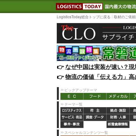
LOGISTIC
LogisticsToday総合トップに戻る
取材のご依頼
👉️
なぜ中国は実装が速い？現
👉️
物流の価値「伝える力」高
ピックアップテーマ
テーマ一覧
スペシャルコンテンツ一覧