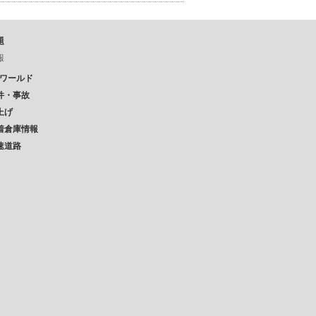
題
報
Pワールド
件・事故
上げ
着倉庫情報
速道路