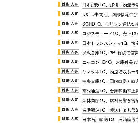
日本郵政1Q、郵便・物流赤
NXHD中間期、国際物流伸び
SGHD1Q、モリソン連結効
ロジスティード1Q、売上1
日本トランスシティ1Q、海
渋沢倉庫1Q、3PL好調で営
ニッコンHD1Q、倉庫伸長
ヤマタネ1Q、物流増収も一
中央倉庫1Q、国内輸送と輸
南総通運1Q、倉庫稼働率上
栗林商船1Q、燃料高響き営
名港海運1Q、陸送伸長も営業
日本石油輸送1Q、石油輸送