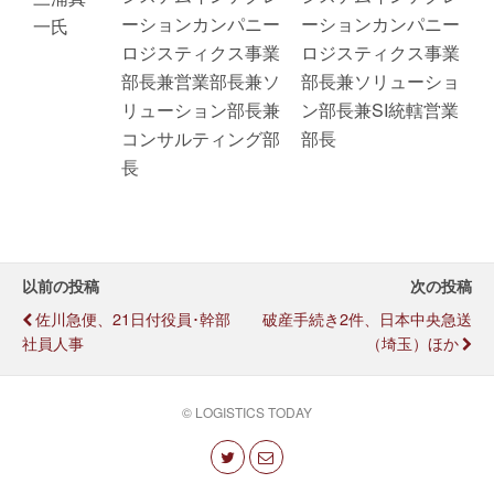
ーションカンパニー
ーションカンパニー
一氏
ロジスティクス事業
ロジスティクス事業
部長兼営業部長兼ソ
部長兼ソリューショ
リューション部長兼
ン部長兼SI統轄営業
コンサルティング部
部長
長
以前の投稿
次の投稿
佐川急便、21日付役員･幹部
破産手続き2件、日本中央急送
社員人事
（埼玉）ほか
© LOGISTICS TODAY