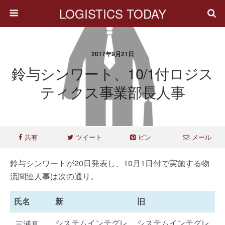
LOGISTICS TODAY
2017年9月21日
鈴与シンワート、10/1付ロジス
ティクス事業部長人事
共有
ツイート
ピン
メール
鈴与シンワートが20日発表し、10月1日付で実施する物
流関連人事は次の通り。
氏名
新
旧
システムインテグレ
システムインテグレ
三浦真