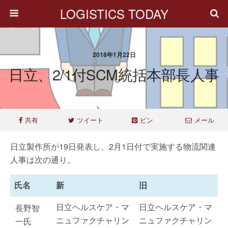
LOGISTICS TODAY
2018年1月22日
日立、2/1付SCM統括本部長人事
共有
ツイート
ピン
メール
日立製作所が19日発表し、2月1日付で実施する物流関連
人事は次の通り。
氏名
新
旧
日立ヘルスケア・マ
日立ヘルスケア・マ
長野智
ニュファクチャリン
ニュファクチャリン
一氏