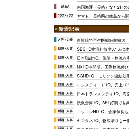
南国海運（長崎）など2社の
ヤマト、長崎県の離島から
新幹線で再生医療細胞輸送
SBSHD物流利益率3.1％
日本郵政1Q、郵便・物流赤
NXHD中間期、国際物流伸び
SGHD1Q、モリソン連結効
ロジスティード1Q、売上1
日本トランスシティ1Q、海
渋沢倉庫1Q、3PL好調で営
ニッコンHD1Q、倉庫伸長
ヤマタネ1Q、物流増収も一