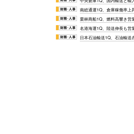
中央倉庫1Q、国内輸送と輸
南総通運1Q、倉庫稼働率上
栗林商船1Q、燃料高響き営
名港海運1Q、陸送伸長も営業
日本石油輸送1Q、石油輸送