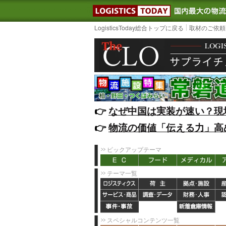
LOGISTIC
LogisticsToday総合トップに戻る
取材のご依頼
👉️
なぜ中国は実装が速い？現
👉️
物流の価値「伝える力」高
ピックアップテーマ
テーマ一覧
スペシャルコンテンツ一覧