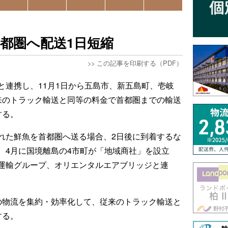
都圏へ配送1日短縮
>>
この記事を印刷する（PDF）
と連携し、11月1日から五島市、新五島町、壱岐
来のトラック輸送と同等の料金で首都圏までの輸送
する。
れた鮮魚を首都圏へ送る場合、2日後に到着するな
、4月に国境離島の4市町が「地域商社」を設立
運輸グループ、オリエンタルエアブリッジと連
の物流を集約・効率化して、従来のトラック輸送と
する。