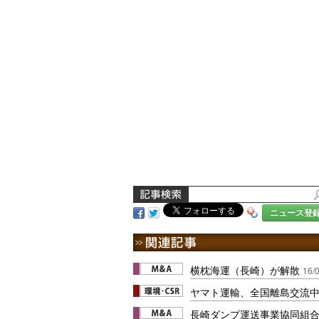
ニュース登
横枕海運（長崎）が解散
16/
ヤマト運輸、全国離島交流
長崎ダンプ運送事業協同組