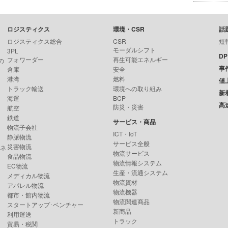
ロジスティクス
環境・CSR
話
ロジスティクス総合
CSR
短
モーダルシフト
3PL
D
フォワーダー
再生可能エネルギー
の
事
倉庫
安全
港湾
燃料
値
トラック輸送
環境への取り組み
新
海運
BCP
高
防災・災害
航空
鉄道
サービス・商品
物流子会社
ICT・IoT
静脈物流
サービス全般
災害物流
ンネ
物流サービス
食品物流
物流情報システム
EC物流
生産・流通システム
メディカル物流
物流資材
アパレル物流
物流機器
都市・館内物流
物流関連商品
スタートアップ･ベンチャー
新商品
利用運送
トラック
貿易・税関