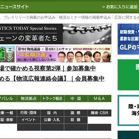
S TODAY｜国内最大の物流ニュースサイト
3PL, SCMなど国内外の最新の物流
、プレスリリース掲載のお申込み
物流セミナー情報の掲載申込み
広告に関する
場で確かめる視察第2弾｜参加募集中
める【物流広報連絡会議】｜会員募集中