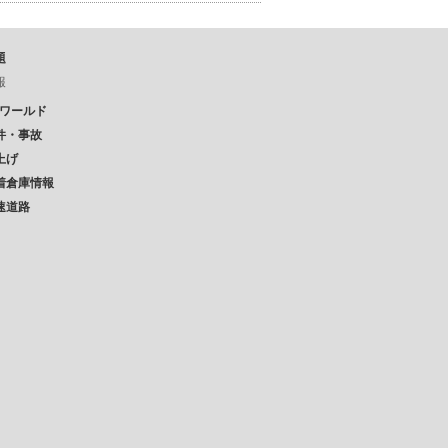
題
報
Pワールド
件・事故
上げ
着倉庫情報
速道路