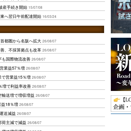
破産手続き開始
15/07/08
関東へ翌日午前配達開始
16/03/24
、首都圏から名阪へ拡大
26/08/07
に改善、不採算拠点も改革
26/08/07
字も国際物流改善
26/08/07
営業益57％増
26/08/07
果で営業益15％増
26/08/07
2％増で利益率改善
26/08/07
空輸送増で増収増益
26/08/07
業益18％増
26/08/07
も運送減益
26/08/07
部荷主減で減益
26/08/07