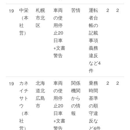
中栄
札幌
車両
苦情
運転
2
2
19
（本
市北
の使
者台
社
区
用停
帳の
営）
止20
記載
日車
事項
+文書
義務
警告
違反
など4
件
カネ
北海
車両
関係
乗務
2
2
19
イチ
道北
の使
機関
時間
サト
広島
用停
から
基準
ウ
市
止20
の情
の順
（本
日車
報
守違
社
+文書
反な
営）
警告
ど4件