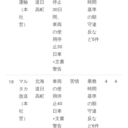
運輸
道日
停止
時間
（本
高町
30日
基準
社
間、
の順
営）
車両
守違
の使
反な
用停
ど5件
止30
日車
+文書
警告
マル
北海
車両
苦情
乗務
4
4
19
タカ
道日
の使
時間
急送
高町
用停
基準
（本
止40
の順
社
日車
守違
営）
+文書
反な
警告
ど6件