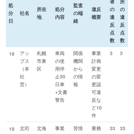
者
所
処
監査
所在
処分
違反
の
の
分
社名
の端
地
内容
概要
違
違
日
緒
反
反
点
点
数
数
アッ
札幌
車両
関係
事業
3
3
19
プス
市東
の使
機関
計画
（本
区
用停
から
変更
社
止30
の情
の変
営）
日車
報
更認
+文書
可違
警告
反な
ど10
件
北司
北海
事業
苦情
乗務
33
33
19