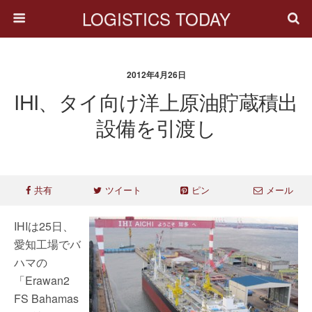
LOGISTICS TODAY
2012年4月26日
IHI、タイ向け洋上原油貯蔵積出
設備を引渡し
共有
ツイート
ピン
メール
IHIは25日、
愛知工場でバ
ハマの
「Erawan2
FS Bahamas